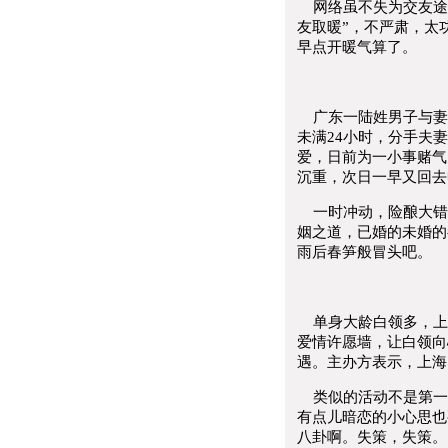
网络虽不失为交友途
友取暖”，不严肃，太
早点开暖气算了。
广东一陆姓男子与妻
未满24小时，分手夫
爱，日前为一小事赌气
沉重，次日一早又回去
一时冲动，险酿大错
姻之道，已婚的未婚的
雨后春笋般冒头吧。
单身大龄白领多，上海
爱情许愿墙，让白领向
遇。主办方表示，上海
类似的活动不是第一
有点儿暗恋的小心思也
八卦啊。失策，失策。