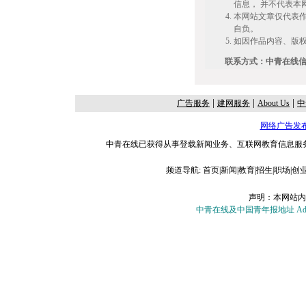
信息， 并不代表本
本网站文章仅代表
自负。
如因作品内容、版权
联系方式：中青在线信息授
|
|
|
广告服务
建网服务
About Us
中
网络广告发
中青在线已获得从事登载新闻业务、互联网教育信息服务、
频道导航:
首页
|
新闻
|
教育
|
招生
|
职场
|
创
声明：本网站内
中青在线及中国青年报地址 Add：