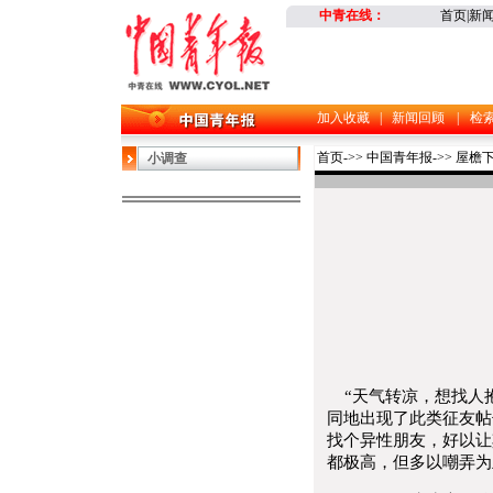
中青在线
：
首页
|
新
加入收藏
|
新闻回顾
|
检
首页
->>
中国青年报
->>
屋檐
小调查
“天气转凉，想找人抱
同地出现了此类征友帖
找个异性朋友，好以让
都极高，但多以嘲弄为