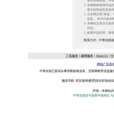
未经本网授权，不
本网授权使用作品
青在线将追究其相
凡本网注明“来源：
信息， 并不代表本
本网站文章仅代表
自负。
如因作品内容、版权
联系方式：中青在线信息授
|
|
|
广告服务
建网服务
About Us
中
网络广告发
中青在线已获得从事登载新闻业务、互联网教育信息服务、
频道导航:
首页
|
新闻
|
教育
|
招生
|
职场
|
创
声明：本网站内
中青在线及中国青年报地址 Add：