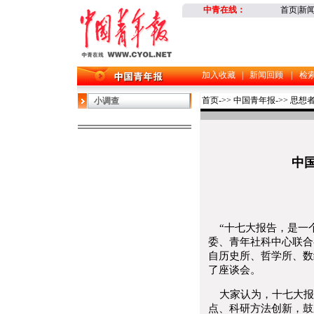
中青在线
：
首页
|
新
加入收藏
|
新闻回顾
|
检
首页
->>
中国青年报
->>
思想
小调查
中
“十七大报告，是一个
委、青年社科中心联合
自历史所、哲学所、数
了座谈会。
大家认为，十七大报
点、科研方法创新，鼓