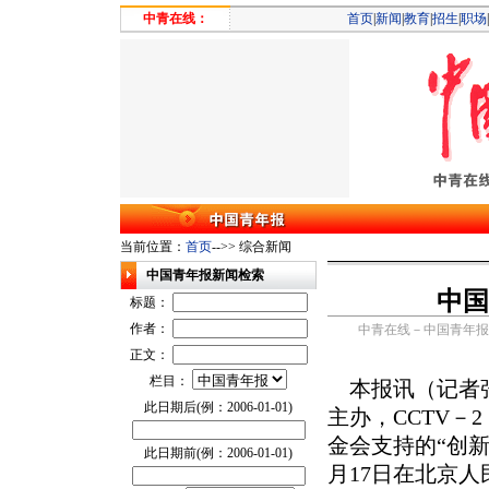
中青在线：
首页
|
新闻
|
教育
|
招生
|
职场
|
当前位置：
首页
-->> 综合新闻
中国青年报新闻检索
中国
标题：
作者：
中青在线－中国青年报 201
正文：
栏目：
本报讯（记者张
此日期后(例：2006-01-01)
主办，CCTV
金会支持的“创新
此日期前(例：2006-01-01)
月17日在北京