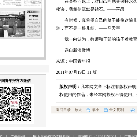
在某些问题上，对自己的感受保持永久
秘诀，我相信沉默是钻石。——巫昂
有时候，真希望自己的脑子能像这碗儿
道，而不是一根儿筋。——马天宇
我一向认为，教师和干部的孩子难教育
选自新浪微博
来源：中国青年报
2011年07月19日 11 版
中国青年报官方微信
版权声明：
凡本网文章下标注有版权声明
权使用的作品，未经本网授权不得使用。
返回目录
放大
缩小
全文复制
式
|
广告刊例
|
网上暴恐有害信息举报
|
举报电话：13641153091
|
广告发