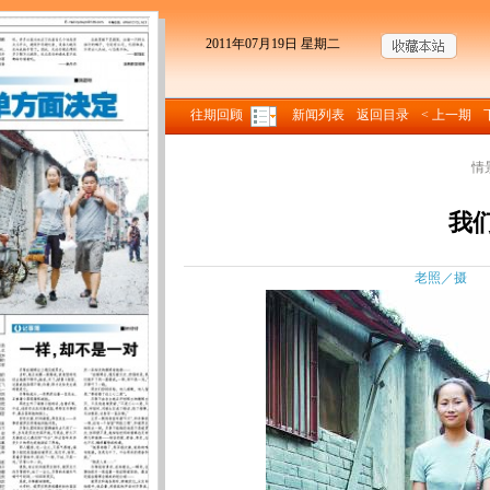
2011年07月19日 星期二
往期回顾
新闻列表
返回目录
< 上一期
情
我
老照／摄 来