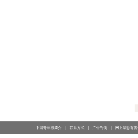
中国青年报简介
|
联系方式
|
广告刊例
|
网上暴恐有害