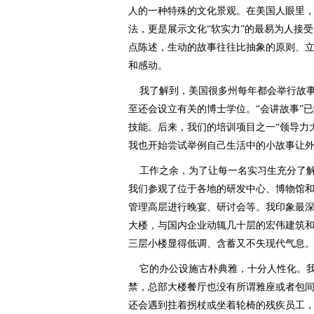
人的一种特殊的文化景观。在美国人眼里
法，更是展示文化“软实力”的最易为人接
点陈述，生动的故事往往比抽象的原则、
和感动。
我了解到，美国很多州每年都会举行故事
至还会设立有关的博士学位。“会讲故事”
技能。后来，我们的培训项目之一“领导力大
我也开始尝试举例自己生活中的小故事让
工作之余，为了让每一名实习生充分了解
我们参观了位于各地的研发中心、博物馆
管理高层进行晚宴、研讨会等。我印象最
大楼，与国内企业动辄几十层的宏伟建筑
三层小楼显得低调、含蓄又不失现代气息
它的办公设施古朴典雅，十分人性化。我
禁，总部大楼餐厅也没有所谓雅座或者包
还会遇到拄着拐杖或坐着轮椅的残疾员工