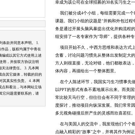
幸成为该公司在全球招募的30名实习生之
我们被分成4个小组，每组需要完成一个I
课题。我们小组的议题是“并购和外包过程
务是通过开展头脑风暴提出优化并购流程
组安排了一名专家作为“导师”，提供各种
款并同意本声明。 1.
项目开始不久，中西方思维和表达方式上
有作品，版权均属于中青在
含蓄，讨论问题习惯先从整体出发制定大
摘编或以其它方式使用上述
内使用，并按双方协议注明
方人则很直接，无论对错，他们都敢表达
法律责任。 3. 凡本网
体内容，再描绘出一个整体图景。
转载自其它媒体，转载的目的
其真实性负责。 4. 本网
在个人陈述环节，我国实习生习惯事先做
观点和看法，与本网站立场
以PPT的形式有条不紊地展示出来。而美
和其它问题需要联系的，请
常比较天马行空，但往往会有不同于常理
度探讨，推动项目向纵深发展。我们常常
多元视角碰撞后所产生的灵感而欣喜若狂
在与美国人的交流中，我发现他们个个都
点融入精彩的“故事”之中，并将其作为例