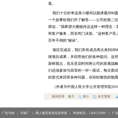
落。
我们十分好奇这座小楼何以能承载IBM
一个故事给我们作了解答——公司的第二任
师说，“我希望大楼能传达这样一种理念：
和客户服务，而非闭门决策。”这种客户至
百年不倒的“秘诀”。
项目完成后，我们所有成员再次来到IB
报项目成果，并回答他们的各种提问。这
新鲜观点，也乐意花时间将公司的发展战
们还须参加与高管的一对一面试，每次面试
的形式来回答各种问题，在轻松愉悦的氛
（作者为中国人民大学公共管理学院201
返回目录
放大
缩小
全文复制
广告刊例
|
印刷厂
|
网上暴恐有害信息举报
|
举报电话：13641153091
|
广