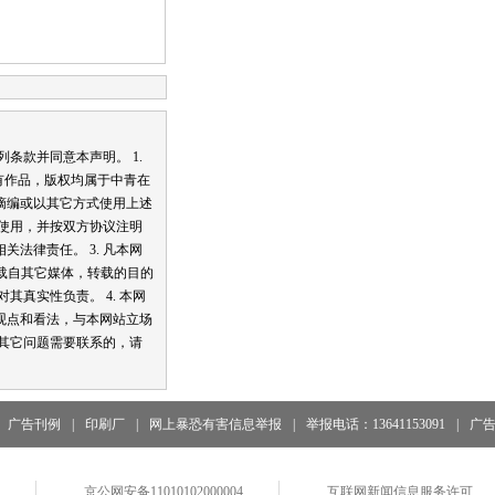
款并同意本声明。 1.
有作品，版权均属于中青在
摘编或以其它方式使用上述
内使用，并按双方协议注明
法律责任。 3. 凡本网
转载自其它媒体，转载的目的
其真实性负责。 4. 本网
观点和看法，与本网站立场
和其它问题需要联系的，请
广告刊例
|
印刷厂
|
网上暴恐有害信息举报
|
举报电话：13641153091
|
广
京公网安备11010102000004
互联网新闻信息服务许可