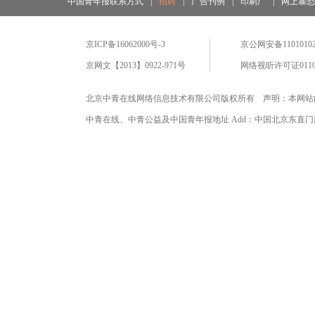
中国青年报联系方式
|
招聘
|
广告刊例
|
印刷厂
|
网上暴
京ICP备16062000号-3
京公网安备11010102
京网文【2013】0922-971号
网络视听许可证0110
北京中青在线网络信息技术有限公司版权所有 声明：本网站
中青在线、中青公益及中国青年报地址 Add：中国北京东直门海运仓2号