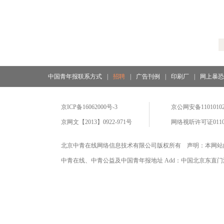
中国青年报联系方式
|
招聘
|
广告刊例
|
印刷厂
|
网上暴
京ICP备16062000号-3
京公网安备11010102
京网文【2013】0922-971号
网络视听许可证0110
北京中青在线网络信息技术有限公司版权所有 声明：本网站
中青在线、中青公益及中国青年报地址 Add：中国北京东直门海运仓2号