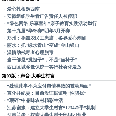
· 爱心扎根黔西南
· 安徽组织学生看广告责任人被停职
· “绿色网络 乐享童年”亲子教育实践活动举行
· 第十九届“华杯赛”明年3月开赛
· 郑州：捐髓农民工患癌，各界爱心潮涌
· 丽水：把“绿水青山”变成“金山银山”
· 温情助戒毒者心理脱毒
· 当干部是“挑担子”，不是“坐椅子”
· 西山区城乡低保统一实行社会化发放
第03版：声音·大学生村官
· “处理此事不为应付舆情导致的被动局面”
· 宣化县纪委：目前没证据证明“性骚扰”
· “琐碎”中品味农村精彩生活
· 江苏宿豫：建立大学生村官“1234牵手”机制
· 河南兰考：探索大学生村干部组团创业