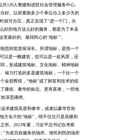
位共120人整建制进驻社会管理服务中心。
可办好。以前要跑多少个单位办上多少天的
小时就可办完，真正实现了“进一个门，办
这么好的地方这么好的服务，都是为了本县
这里最好的、最得民心的‘地标’”。
，细思则觉意味深长。所谓地标，是指一个
它可以是一幢建筑，也可以是一处风景，还
不同，形成建筑地标、文化地标、精神地标
逐、倾力打造的多是建筑地标，一个比一个
个金碧辉煌，“地标”成了财富和技术的炫
成了庸俗、奢华的标志。更有甚者，一些地
百姓深恶痛绝。
追求建筑高度和奢华，或者以豪华官衙
地方名片的“地标”，绝不仅仅只是高楼和
所。2013年夏，习近平总书记在考察
说：“为老百姓服务的场所、便民利民的场所