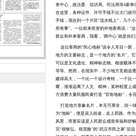
务中心，政法委、信访局、司法局等4家单
在这里，各种证件、许可手续不出大门就
手续，现在到一个片区“流水线上”，几个
所有事”。一位前来投资的外地客商说：“
群众和外来客商，我看，‘两中心’就是你们
这位客商的“民心地标”说令人耳目一新
地方的主要标志，是一个地方的“名片”。
可以是文化遗址、精神标志物。根据载体
等等。然而，在现实中，不少地方竞相追
建得高大，一个比一个设计奇特，一个比一
耀，渐渐远离了人文、精神，某种程度上
方浪费大量民脂民膏打造 “官衙地标”，令
打造地方形象名片，本无可厚非，但一味
为“地标”，便是误入歧途，走上邪路。作为
风景，而更应该是人民群众感觉幸福和舒畅之
完“很恢弘、很宽敞”的“武汉市民之家”后