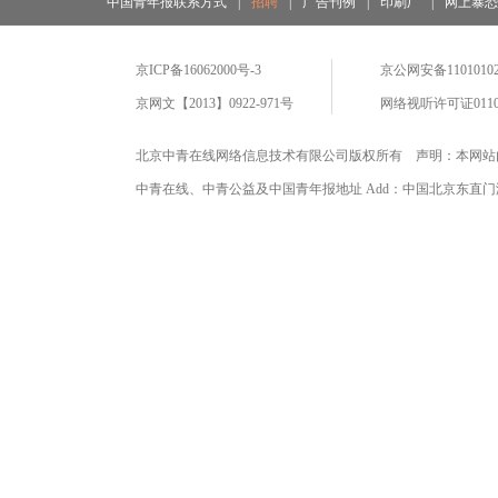
中国青年报联系方式
|
招聘
|
广告刊例
|
印刷厂
|
网上暴
京ICP备16062000号-3
京公网安备11010102
京网文【2013】0922-971号
网络视听许可证0110
北京中青在线网络信息技术有限公司版权所有 声明：本网站
中青在线、中青公益及中国青年报地址 Add：中国北京东直门海运仓2号