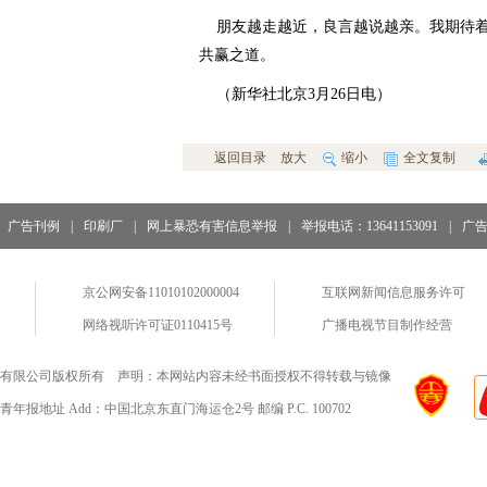
朋友越走越近，良言越说越亲。我期待着
共赢之道。
（新华社北京3月26日电）
返回目录
放大
缩小
全文复制
广告刊例
|
印刷厂
|
网上暴恐有害信息举报
|
举报电话：13641153091
|
广
京公网安备11010102000004
互联网新闻信息服务许可
网络视听许可证0110415号
广播电视节目制作经营
有限公司版权所有 声明：本网站内容未经书面授权不得转载与镜像
地址 Add：中国北京东直门海运仓2号 邮编 P.C. 100702