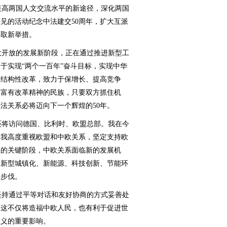
高两国人文交流水平的新途径，深化两国
见的活动纪念中法建交50周年，扩大互派
采取新举措。
开放的发展新阶段，正在通过推进新型工
于实现“两个一百年”奋斗目标，实现中华
动结构性改革，致力于保增长、提高竞争
是富有改革精神的民族，只要双方抓住机
法关系必将迈向下一个辉煌的50年。
将访问德国、比利时、欧盟总部。我在今
为我高度重视欧盟和中欧关系，坚定支持欧
展的关键阶段，中欧关系面临新的发展机
、新型城镇化、新能源、科技创新、节能环
判步伐。
持通过平等对话和友好协商的方式妥善处
。这不仅将造福中欧人民，也有利于促进世
意义的重要影响。