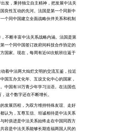
野出发，秉持独立自主精神，把发展中法关
大国良性互动的先河。法国是第一个同新中
第一个同中国建立全面战略伙伴关系和机制
作，不断丰富中法关系战略内涵。法国是第
、第一个同中国签订政府间科技合作协定的
方国家。现在，每周有近60次航班往返于
推动着中法两大灿烂文明的交流互鉴，拉近
同中国互办文化年、互设文化中心的国家，
。中国有10万青少年学习法语。在法国也
万，这个数字还在不断增长。
年的发展历程，为双方维持特殊友谊、走好
方都认为，互尊互信、坦诚相待是中法关系
、与时俱进是中法关系始终走在中国同西方
惠共容是中法关系能够长期造福两国人民的