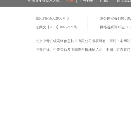
中国青年报联系方式
|
招聘
|
广告刊例
|
印刷厂
|
网上暴
京ICP备16062000号-3
京公网安备11010102
京网文【2013】0922-971号
网络视听许可证0110
北京中青在线网络信息技术有限公司版权所有 声明：本网站
中青在线、中青公益及中国青年报地址 Add：中国北京东直门海运仓2号