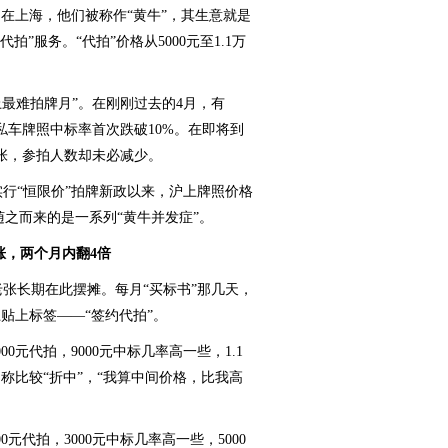
在上海，他们被称作“黄牛”，其生意就是
拍”服务。“代拍”价格从5000元至1.1万
上最难拍牌月”。在刚刚过去的4月，有
张，私车牌照中标率首次跌破10%。在即将到
0张，参拍人数却未必减少。
实行“恒限价”拍牌新政以来，沪上牌照价格
随之而来的是一系列“黄牛并发症”。
涨，两个月内翻4倍
张长期在此摆摊。每月“买标书”那几天，
贴上标签——“签约代拍”。
00元代拍，9000元中标几率高一些，1.1
称比较“折中”，“我算中间价格，比我高
元代拍，3000元中标几率高一些，5000