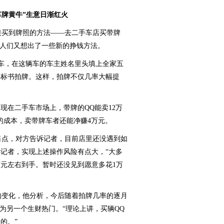
车牌黄牛”生意日渐红火
买到牌照的方法——去二手车店买带牌
，人们又想出了一些新的挣钱方法。
轿车，在这辆车的车主姓名里头填上全家五
买标书拍牌。这样，拍牌不仅几率大幅提
现在二手车市场上，带牌的QQ能卖12万
的成本，卖带牌车者还能净赚4万元。
点，对方告诉记者，目前店里还没遇到如
记者，实现上述操作风险有点大，“大多
万元左右到手。暂时还没见到愿意多花1万
变化，他分析，今后随着拍牌几率的逐月
为另一个生财热门。“理论上讲，买辆QQ
的。”