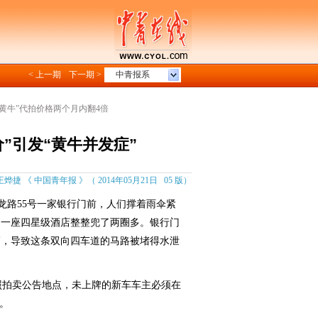
< 上一期
下一期 >
中青报系
“黄牛”代拍价格两个月内翻4倍
”引发“黄牛并发症”
烨捷 《 中国青年报 》（ 2014年05月21日 05 版）
龙路55号一家银行门前，人们撑着雨伞紧
边一座四星级酒店整整兜了两圈多。银行门
辆，导致这条双向四车道的马路被堵得水泄
拍卖公告地点，未上牌的新车车主必须在
。