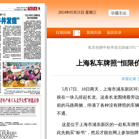
2014年05月21日 星期三
往期回顾
新闻列表
返回目录
私车拍牌中标率首次跌破10% 
上海私车牌照“恒限价
本报记者 王
5月17日、18日两天，上海市浦东新区环
挨在一块儿排起长龙。这条长龙围绕着旁
前的马路两侧，停满了各种没有牌照的车
不通。
这是位于上海市浦东新区的一处私车牌照
此先购买“标书”，然后才能在网上参加拍牌