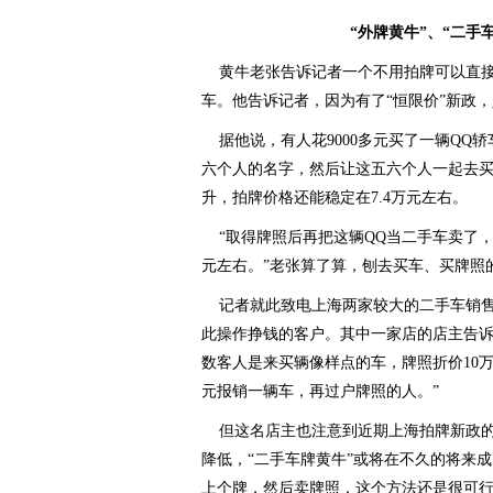
“外牌黄牛”、“二手
黄牛老张告诉记者一个不用拍牌可以直接
车。他告诉记者，因为有了“恒限价”新政
据他说，有人花9000多元买了一辆QQ
六个人的名字，然后让这五六个人一起去
升，拍牌价格还能稳定在7.4万元左右。
“取得牌照后再把这辆QQ当二手车卖了，
元左右。”老张算了算，刨去买车、买牌照
记者就此致电上海两家较大的二手车销售
此操作挣钱的客户。其中一家店的店主告诉
数客人是来买辆像样点的车，牌照折价10
元报销一辆车，再过户牌照的人。”
但这名店主也注意到近期上海拍牌新政的
降低，“二手车牌黄牛”或将在不久的将来成
上个牌，然后卖牌照，这个方法还是很可行