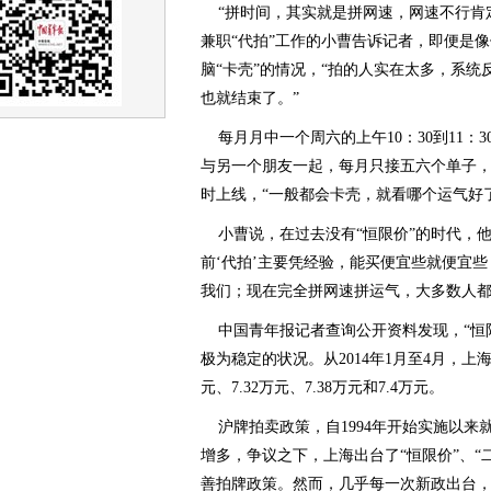
“拼时间，其实就是拼网速，网速不行肯定
兼职“代拍”工作的小曹告诉记者，即便是
脑“卡壳”的情况，“拍的人实在太多，系
也就结束了。”
每月月中一个周六的上午10：30到11：3
与另一个朋友一起，每月只接五六个单子，代
时上线，“一般都会卡壳，就看哪个运气好了
小曹说，在过去没有“恒限价”的时代，他
前‘代拍’主要凭经验，能买便宜些就便宜
我们；现在完全拼网速拼运气，大多数人都
中国青年报记者查询公开资料发现，“恒
极为稳定的状况。从2014年1月至4月，上
元、7.32万元、7.38万元和7.4万元。
沪牌拍卖政策，自1994年开始实施以来
增多，争议之下，上海出台了“恒限价”、“
善拍牌政策。然而，几乎每一次新政出台