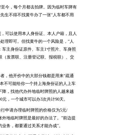
牌至今，每个月都去拍牌。因为临时车牌有
崔先生不得不找黄牛办了一张“人车都不用
，可以使用本人身份证、本人户籍，且人
处理即可。但找黄牛的一个风险是，“人
：车主身份证原件、车主1寸照片、车身照
联（发票联、注册登记联、报税联）、交
者，他开价中的大部分钱都是用来“疏通
根本不可能给你一个持上海身份证的人上车
下降，找他代办外地临时牌照的人越来越
0元，一个城市可以办3次共计90天。
申请办理临时牌照的价格仅为5元/
张外地临时牌照是最好的办法了。”前边提
的业务，都要通过关系才能办成”。