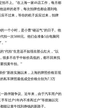
拍不上。”在上海一家4S店工作，每月都
像他这样的老手，每次拍牌也都会遇到电
统反应不过来，等你的机子反应过来，拍牌
0的一个小时，是小曹“碰运气”的日子。他
拍一次5000元。他们会准备5台电脑同
。”
的“代拍”生意远不如现在那么红火，“以
些，很多不在乎中标价高低的，都不回来找
要找黄牛拍。”
限价”新政实施以来，上海的牌照价格呈现
海的私车牌照最低成交价格分别为7.3万
就一路伴随争议。近年来，由于汽车用户的
二手车过户1年内不准再过户”等措施以完
，都能让黄牛找到挣钱的新路子。