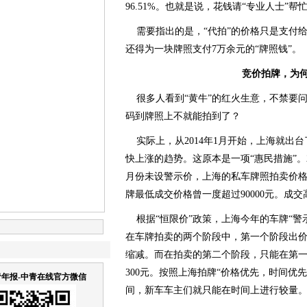
96.51%。也就是说，花钱请“专业人士”
需要指出的是，“代拍”的价格只是支付给
还得为一块牌照支付7万余元的“牌照钱”。
竞价拍牌，为
很多人看到“黄牛”的红火生意，不禁要
码到牌照上不就能拍到了？
实际上，从2014年1月开始，上海就出台
快上涨的趋势。这原本是一项“惠民措施”。
月份未设警示价，上海的私车牌照拍卖价格
牌最低成交价格曾一度超过90000元。成
根据“恒限价”政策，上海今年的车牌“警示
在车牌拍卖的两个阶段中，第一个阶段出价不
缩减。而在拍卖的第二个阶段，只能在第
300元。按照上海拍牌“价格优先，时间优
年报-中青在线官方微信
间，新车车主们就只能在时间上进行较量