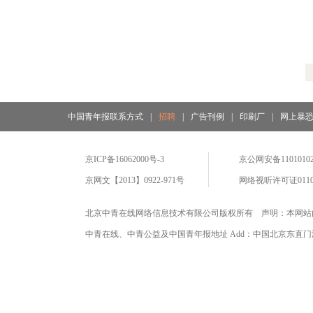
中国青年报联系方式
|
招聘
|
广告刊例
|
印刷厂
|
网上暴
京ICP备16062000号-3
京公网安备11010102
京网文【2013】0922-971号
网络视听许可证0110
北京中青在线网络信息技术有限公司版权所有 声明：本网站
中青在线、中青公益及中国青年报地址 Add：中国北京东直门海运仓2号