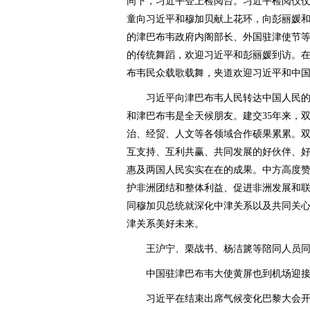
同下，习近平登上检阅台。习近平检阅仪
童向习近平和穆加贝献上花环，向彭丽媛
的津巴布韦政府内阁部长、外国驻津使节
的传统舞蹈，欢迎习近平和彭丽媛到访。
布韦民众载歌载舞，夹道欢迎习近平和中
习近平向津巴布韦人民转达中国人民的
和津巴布韦是全天候朋友。建交35年来，
治、经贸、人文等各领域合作硕果累累。
互支持、互利共赢、共同发展的好伙伴、
惠及两国人民实实在在的成果。中方高度
护非洲团结和整体利益、促进非洲发展和
同穆加贝总统就深化中津关系以及共同关
津关系美好未来。
王沪宁、栗战书、杨洁篪等陪同人员同
中国驻津巴布韦大使黄屏也到机场迎接
习近平在结束出席气候变化巴黎大会开幕