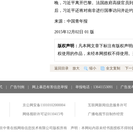
晚，习近平离开巴黎。法国政府高级官员
后，习近平还将对南非进行国事访问并赴
来源：中国青年报
2015年12月02日 01 版
版权声明：
凡本网文章下标注有版权声明
权使用的作品，未经本网授权不得使用。
返回目录
放大
缩小
全文复制
下一
式
|
广告刊例
|
网上暴恐有害信息举报
|
举报电话：13641153091
|
广告发
京公网安备11010102000004
互联网新闻信息服务许可
网络视听许可证0110415号
广播电视节目制作经营
京中青在线网络信息技术有限公司版权所有 声明：本网站内容未经书面授权不得转