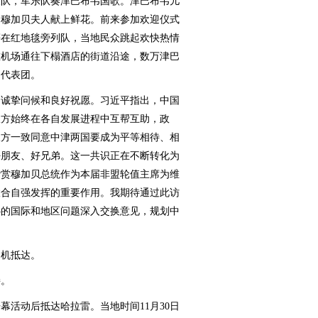
仗队，军乐队奏津巴布韦国歌。津巴布韦儿
和穆加贝夫人献上鲜花。前来参加欢迎仪式
等在红地毯旁列队，当地民众跳起欢快热情
在机场通往下榻酒店的街道沿途，数万津巴
国代表团。
诚挚问候和良好祝愿。习近平指出，中国
双方始终在各自发展进程中互帮互助，政
双方一致同意中津两国要成为平等相待、相
好朋友、好兄弟。这一共识正在不断转化为
赞赏穆加贝总统作为本届非盟轮值主席为维
联合自强发挥的重要作用。我期待通过此访
心的国际和地区问题深入交换意见，规划中
机抵达。
。
活动后抵达哈拉雷。当地时间11月30日