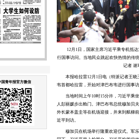
12月1日，国家主席习近平乘专机抵达
行国事访问。当地民众跳起欢快热情的传
记者 谢
本报哈拉雷12月1日电（特派记者王晓
中国青年报官方微信
韦首都哈拉雷，开始对津巴布韦进行国事
当地时间上午10时15分许，习近平乘
人彭丽媛步出舱门。津巴布韦总统穆加贝
外长蒙本盖圭等在机场迎接，并来到舷梯
近平到访。
穆加贝在机场举行隆重欢迎仪式。军乐队