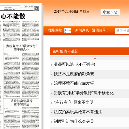
2017年01月04日 星期三
往期回顾
新闻列表
返回目录
第02版:青年话题
雾霾可以逃 人心不能散
扶贫不是政府的独角戏
治理环境不能仅靠发誓
贵贱有别让“学分银行”流于概念化
“左行右立”原来不文明
法院拍卖玩具枪算不算违法
制度引进为什么会失灵