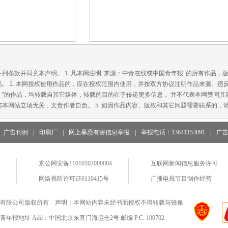
款并同意本声明。 1. 凡本网注明"来源：中青在线或中国青年报"的所有作品，
。 2. 本网授权使用作品的，应在授权范围内使用，并按双方协议注明作品来源。违
在线）”的作品，均转载自其它媒体，转载的目的在于传递更多信息， 并不代表本网赞同其观
本网站立场无关，文责作者自负。 5. 如因作品内容、版权和其它问题需要联系的，请
广告刊例
|
印刷厂
|
网上暴恐有害信息举报
|
举报电话：13641153091
|
广
京公网安备11010102000004
互联网新闻信息服务许可
网络视听许可证0110415号
广播电视节目制作经营
有限公司版权所有 声明：本网站内容未经书面授权不得转载与镜像
地址 Add：中国北京东直门海运仓2号 邮编 P.C. 100702