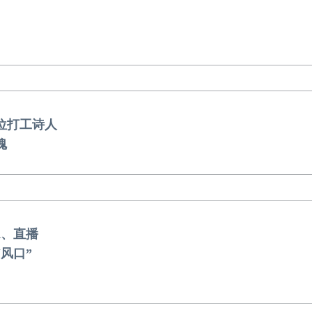
位打工诗人
魂
R、直播
风口”