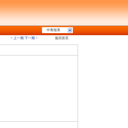
中青报系
<
上一期
下一期
>
返回首页