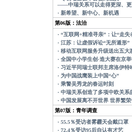
——中瑞关系可以走得更深、更
· 新希望、新中心、新机遇
第06版：法治
· “互联网+精准寻亲”：让“走
· 江苏：让虚假诉讼“无所遁形”
· 移动互联网服务升级送出五大
· 全国中小学生创·造大赛在京举
· 习近平同瑞士联邦主席洛伊特
· 为中国战鹰装上中国“心”
· 乘警吴秀龙的春运时刻
· 中瑞关系创造了多项中欧关系
· 中国发展离不开世界 世界繁
第07版：青年调查
· 55.5％受访者雾霾天会戴口罩
· 72.4％受访95后自认有才艺