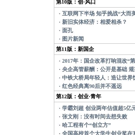
第10版：创·风口
· 互联网下半场 知乎挑战“大而美
· 新旧实体经济：相爱相杀？
· 面孔
· 图片新闻
第11版：新国企
· 2017年：国企改革打响混改“
· 央企高管薪酬：公开是基础 
· 中铁大桥局年轻人：造让世界
· 红色经典离90后并不遥远
第12版：创业·青年
· 学霸刘超 创业两年估值超5亿
· 张文刚：没有时间去想失败
· 哈工程有个“创立方”
· 全国高校首个大学生创业奖在