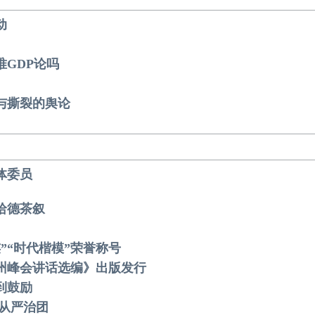
动
唯GDP论吗
与撕裂的舆论
体委员
哈德茶叙
”“时代楷模”荣誉称号
杭州峰会讲话选编》出版发行
到鼓励
实从严治团