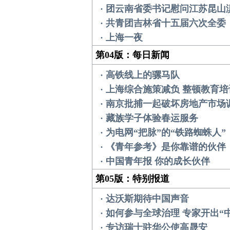
· 团云南省委书记慰问江苏昆山
· 共青团吉林省十五届六次全
· 上海一夜
第04版：每日新闻
· 高铁线上的骡马队
· 上海综合施策减负 整顿教育
· 南京批捕一起破坏房地产市场
· 藏族学子体验春运服务
· 为电网“把脉”的“铁路蜘蛛人”
· 《青年参考》是你靠谱的伙伴
· 中国青年报 你的成长伙伴
第05版：特别报道
· 达沃斯期待中国声音
· 如何参与全球治理 专家开出“
· 专访瑞士驻华公使高晟安