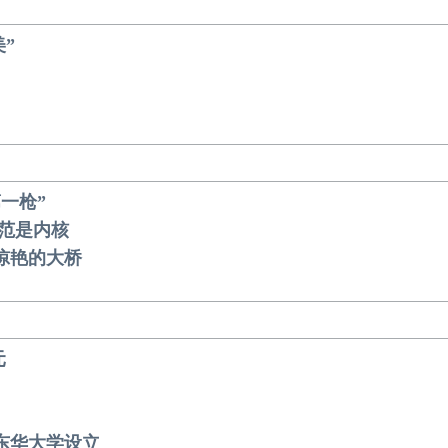
”
第一枪”
规范是内核
惊艳的大桥
元
东华大学设立