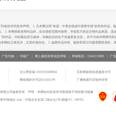
款并同意本声明。 1. 凡本网注明"来源：中青在线或中国青年报"的所有作品，
。 2. 本网授权使用作品的，应在授权范围内使用，并按双方协议注明作品来源。违
在线）”的作品，均转载自其它媒体，转载的目的在于传递更多信息， 并不代表本网赞同其观
本网站立场无关，文责作者自负。 5. 如因作品内容、版权和其它问题需要联系的，请
广告刊例
|
印刷厂
|
网上暴恐有害信息举报
|
举报电话：13641153091
|
广
京公网安备11010102000004
互联网新闻信息服务许可
网络视听许可证0110415号
广播电视节目制作经营
有限公司版权所有 声明：本网站内容未经书面授权不得转载与镜像
地址 Add：中国北京东直门海运仓2号 邮编 P.C. 100702