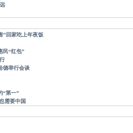
远
失者”回家吃上年夜饭
惠民“红包”
行
哈德举行会谈
的“第一”
荣也需要中国