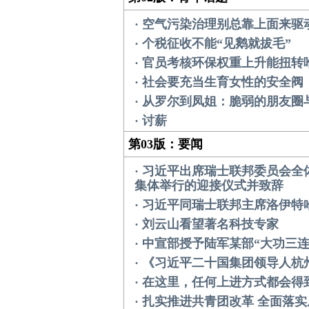
· 空气污染治理别总靠上面来驱
· 个税征收不能“见鹅就拔毛”
· 官员考核环保权重上升能扭转
· 社会要充当生育女性的安全阀
· 从罗尔到凤姐：脆弱的朋友圈
· 讨薪
第03版：要闻
· 习近平出席瑞士联邦委员会全
集体举行的迎接仪式并致辞
· 习近平同瑞士联邦主席洛伊特
· 刘云山看望著名科技专家
· 中宣部授予陆军某部“大功三连
· 《习近平二十国集团领导人
· 在这里，任何上进方式都会得
· 扎实推进共青团改革 全面落