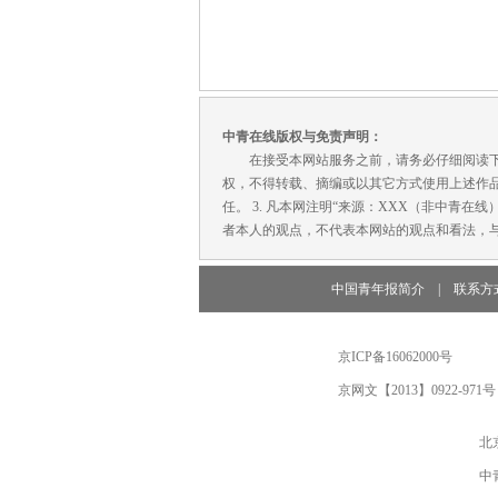
中青在线版权与免责声明：
在接受本网站服务之前，请务必仔细阅读下列条
权，不得转载、摘编或以其它方式使用上述作品
任。 3. 凡本网注明“来源：XXX（非中青
者本人的观点，不代表本网站的观点和看法，与
中国青年报简介
|
联系方
京ICP备16062000号
京网文【2013】0922-971号
北
中