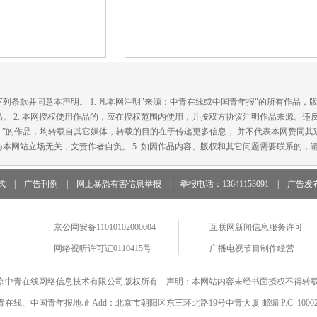
款并同意本声明。 1. 凡本网注明"来源：中青在线或中国青年报"的所有作品，
。 2. 本网授权使用作品的，应在授权范围内使用，并按双方协议注明作品来源。违
在线）”的作品，均转载自其它媒体，转载的目的在于传递更多信息， 并不代表本网赞同其观
本网站立场无关，文责作者自负。 5. 如因作品内容、版权和其它问题需要联系的，请
式
|
广告刊例
|
网上暴恐有害信息举报
|
举报电话：13641153091
|
广告发
京公网安备11010102000004
互联网新闻信息服务许可
网络视听许可证0110415号
广播电视节目制作经营
京中青在线网络信息技术有限公司版权所有 声明：本网站内容未经书面授权不得转
青在线、中国青年报地址 Add：北京市朝阳区东三环北路19号中青大厦 邮编 P.C. 10002