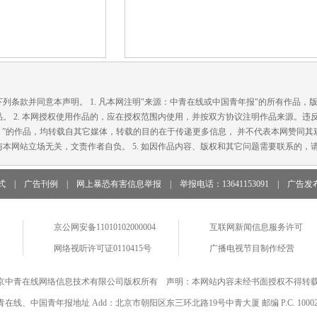
款并同意本声明。 1. 凡本网注明"来源：中青在线或中国青年报"的所有作品，
。 2. 本网授权使用作品的，应在授权范围内使用，并按双方协议注明作品来源。违
在线）”的作品，均转载自其它媒体，转载的目的在于传递更多信息， 并不代表本网赞同其观
本网站立场无关，文责作者自负。 5. 如因作品内容、版权和其它问题需要联系的，请
式
|
广告刊例
|
网上暴恐有害信息举报
|
举报电话：13641153091
|
广告发
京公网安备11010102000004
互联网新闻信息服务许可
网络视听许可证0110415号
广播电视节目制作经营
京中青在线网络信息技术有限公司版权所有 声明：本网站内容未经书面授权不得转
青在线、中国青年报地址 Add：北京市朝阳区东三环北路19号中青大厦 邮编 P.C. 10002