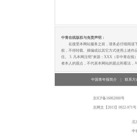
中青在线版权与免责声明：
在接受本网站服务之前，请务必仔细阅读下列条
权，不得转载、摘编或以其它方式使用上述作品
任。 3. 凡本网注明“来源：XXX（非中青
者本人的观点，不代表本网站的观点和看法，与
中国青年报简介
|
联系方
京ICP备16062000号
京网文【2013】0922-971号
北
中