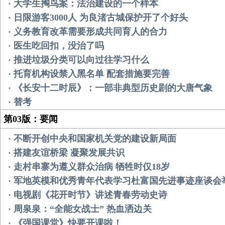
· 大学生掏鸟案：法治建设的一个样本
· ​日限游客3000人 为良渚古城保护开了个好头
· 义务教育改革需要形成共同育人的合力
· 医生吃回扣，没治了吗
· 推进垃圾分类可以向过往学习什么
· ​托育机构设禁入黑名单 配套措施要完善
· 《长安十二时辰》：一部非典型历史剧的大唐气象
· 替考
第03版：要闻
· 不断开创中央和国家机关党的建设新局面
· 搭建友谊桥梁 凝聚发展共识
· 走村串寨为遵义群众治病 牺牲时仅18岁
· 军地英模和优秀青年代表学习杜富国先进事迹座谈会
· 电视剧《花开时节》讲述青春劳动史诗
· 周泉泉：“全能女战士” 热血洒边关
· 《强国课堂》快要开课啦！