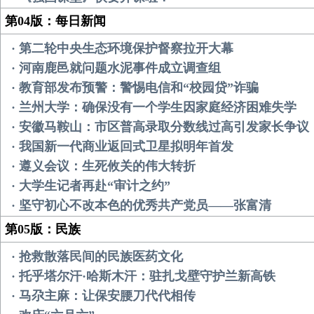
第04版：每日新闻
· 第二轮中央生态环境保护督察拉开大幕
· 河南鹿邑就问题水泥事件成立调查组
· 教育部发布预警：警惕电信和“校园贷”诈骗
· 兰州大学：确保没有一个学生因家庭经济困难失学
· 安徽马鞍山：市区普高录取分数线过高引发家长争议
· 我国新一代商业返回式卫星拟明年首发
· 遵义会议：生死攸关的伟大转折
· 大学生记者再赴“审计之约”
· 坚守初心不改本色的优秀共产党员——张富清
第05版：民族
· 抢救散落民间的民族医药文化
· 托乎塔尔汗·哈斯木汗：驻扎戈壁守护兰新高铁
· 马尕主麻：让保安腰刀代代相传