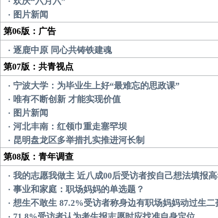
· 欢庆“六月六”
· 图片新闻
第06版：广告
· 逐鹿中原 同心共铸铁建魂
第07版：共青视点
· 宁波大学：为毕业生上好“最难忘的思政课”
· 唯有不断创新 才能实现价值
· 图片新闻
· 河北丰南：红领巾重走塞罕坝
· 昆明盘龙区多举措扎实推进河长制
第08版：青年调查
· 我的志愿我做主 近八成00后受访者按自己想法填报
· 事业和家庭：职场妈妈的单选题？
· 想生不敢生 87.2%受访者称身边有职场妈妈动过生
· 71.8%受访者认为考生报志愿时应找准自身定位