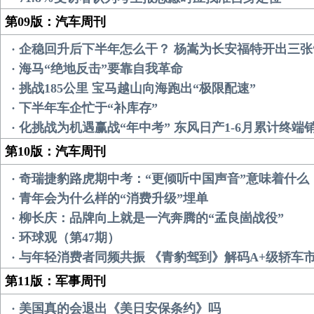
第09版：汽车周刊
· 企稳回升后下半年怎么干？ 杨嵩为长安福特开出三张
· 海马“绝地反击”要靠自我革命
· 挑战185公里 宝马越山向海跑出“极限配速”
· 下半年车企忙于“补库存”
· 化挑战为机遇赢战“年中考” 东风日产1-6月累计终端
第10版：汽车周刊
· 奇瑞捷豹路虎期中考：“更倾听中国声音”意味着什么
· 青年会为什么样的“消费升级”埋单
· 柳长庆：品牌向上就是一汽奔腾的“孟良崮战役”
· 环球观（第47期）
· 与年轻消费者同频共振 《青豹驾到》解码A+级轿车
第11版：军事周刊
· 美国真的会退出《美日安保条约》吗