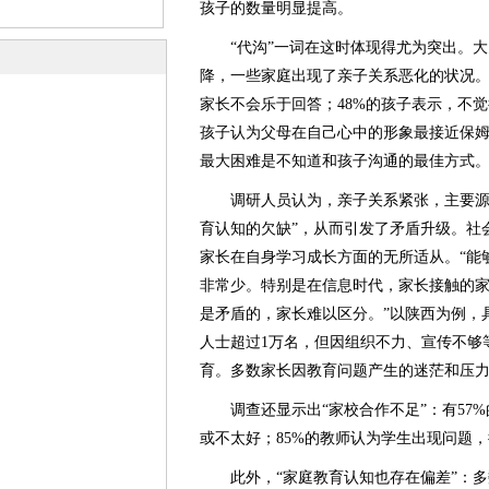
孩子的数量明显提高。
“代沟”一词在这时体现得尤为突出。大
降，一些家庭出现了亲子关系恶化的状况。
家长不会乐于回答；48%的孩子表示，不觉
孩子认为父母在自己心中的形象最接近保姆
最大困难是不知道和孩子沟通的最佳方式
调研人员认为，亲子关系紧张，主要源于
育认知的欠缺”，从而引发了矛盾升级。社
家长在自身学习成长方面的无所适从。“能
非常少。特别是在信息时代，家长接触的
是矛盾的，家长难以区分。”以陕西为例，
人士超过1万名，但因组织不力、宣传不够
育。多数家长因教育问题产生的迷茫和压
调查还显示出“家校合作不足”：有57%
或不太好；85%的教师认为学生出现问题
此外，“家庭教育认知也存在偏差”：多