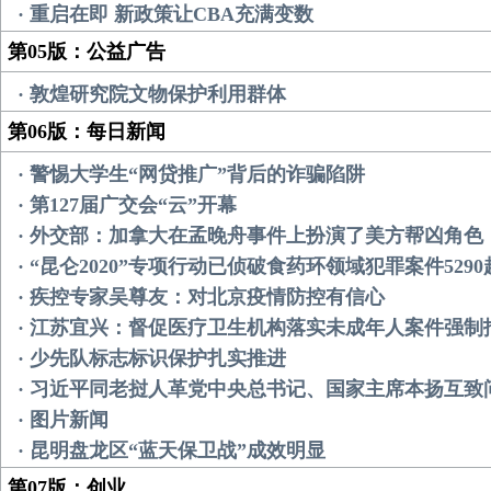
· 重启在即 新政策让CBA充满变数
第05版：公益广告
· 敦煌研究院文物保护利用群体
第06版：每日新闻
· 警惕大学生“网贷推广”背后的诈骗陷阱
· 第127届广交会“云”开幕
· 外交部：加拿大在孟晚舟事件上扮演了美方帮凶角色
· “昆仑2020”专项行动已侦破食药环领域犯罪案件5290
· 疾控专家吴尊友：对北京疫情防控有信心
· 江苏宜兴：督促医疗卫生机构落实未成年人案件强制
· 少先队标志标识保护扎实推进
· 习近平同老挝人革党中央总书记、国家主席本扬互致
· 图片新闻
· 昆明盘龙区“蓝天保卫战”成效明显
第07版：创业