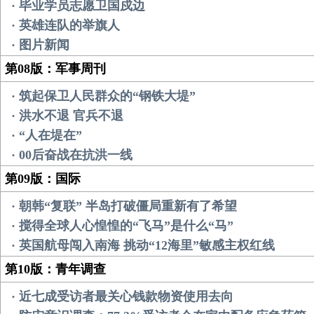
· 毕业学员志愿卫国戍边
· 英雄连队的举旗人
· 图片新闻
第08版：军事周刊
· 筑起保卫人民群众的“钢铁大堤”
· 洪水不退 官兵不退
· “人在堤在”
· 00后奋战在抗洪一线
第09版：国际
· 朝韩“复联” 半岛打破僵局重新有了希望
· 搅得全球人心惶惶的“飞马”是什么“马”
· 英国航母闯入南海 挑动“12海里”敏感主权红线
第10版：青年调查
· 近七成受访者最关心钱款物资使用去向