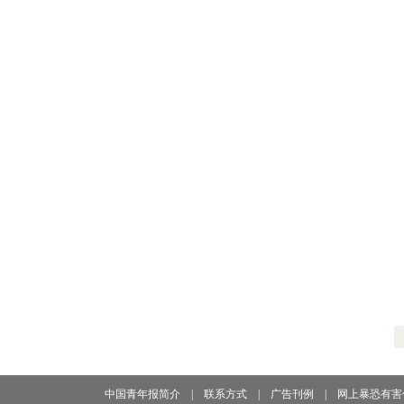
中国青年报简介
|
联系方式
|
广告刊例
|
网上暴恐有害