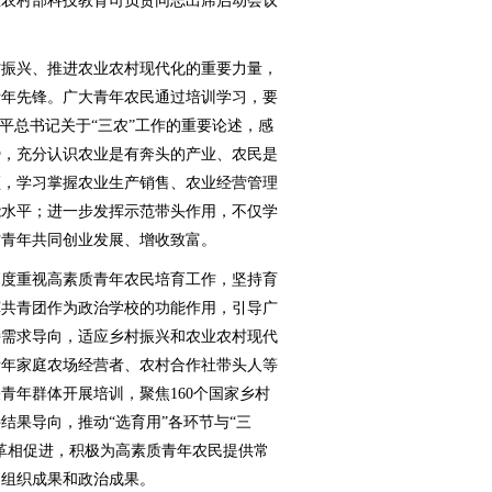
业农村部科技教育司负责同志出席启动会议
振兴、推进农业农村现代化的重要力量，
青年先锋。广大青年农民通过培训学习，要
平总书记关于“三农”工作的重要论述，感
势，充分认识农业是有奔头的产业、农民是
领，学习掌握农业生产销售、农业经营管理
能水平；进一步发挥示范带头作用，不仅学
村青年共同创业发展、增收致富。
度重视高素质青年农民培育工作，坚持育
挥共青团作为政治学校的功能作用，引导广
持需求导向，适应乡村振兴和农业农村现代
青年家庭农场经营者、农村合作社带头人等
青年群体开展培训，聚焦160个国家乡村
结果导向，推动“选育用”各环节与“三
革相促进，积极为高素质青年农民提供常
为组织成果和政治成果。