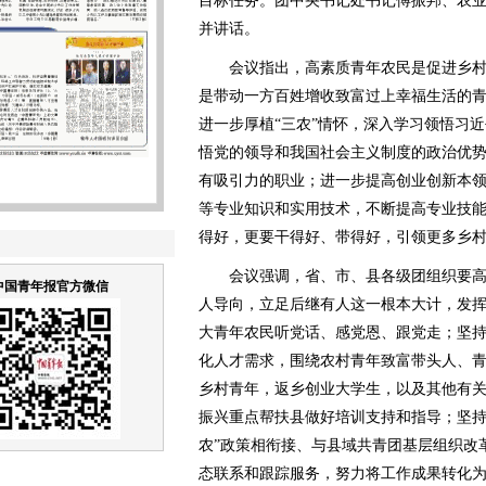
目标任务。团中央书记处书记傅振邦、农
并讲话。
会议指出，高素质青年农民是促进乡村
是带动一方百姓增收致富过上幸福生活的
进一步厚植“三农”情怀，深入学习领悟习近
悟党的领导和我国社会主义制度的政治优
有吸引力的职业；进一步提高创业创新本
等专业知识和实用技术，不断提高专业技
得好，更要干得好、带得好，引领更多乡
会议强调，省、市、县各级团组织要高
中国青年报官方微信
人导向，立足后继有人这一根本大计，发
大青年农民听党话、感党恩、跟党走；坚
化人才需求，围绕农村青年致富带头人、
乡村青年，返乡创业大学生，以及其他有关
振兴重点帮扶县做好培训支持和指导；坚持
农”政策相衔接、与县域共青团基层组织改
态联系和跟踪服务，努力将工作成果转化