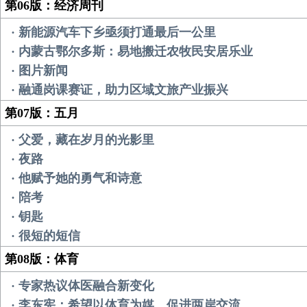
第06版：经济周刊
· 新能源汽车下乡亟须打通最后一公里
· 内蒙古鄂尔多斯：易地搬迁农牧民安居乐业
· 图片新闻
· 融通岗课赛证，助力区域文旅产业振兴
第07版：五月
· 父爱，藏在岁月的光影里
· 夜路
· 他赋予她的勇气和诗意
· 陪考
· 钥匙
· 很短的短信
第08版：体育
· 专家热议体医融合新变化
· 李东宪：希望以体育为媒，促进两岸交流