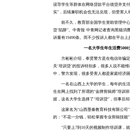
误导学生等群体在网络贷款平台借贷并支付
实”，后续兼职机会也无法兑现，但受害人
前不久，教育部全国学生资助管理中心20
贷’陷阱”。中青报·中青网记者查询黑猫消
诉量有19490条。而不少投诉人都在平台上
一名大学生年生活费5000元
方彬彬介绍，奉贤警方是在电信诈骗定期
关‘培训贷’的投诉特别多，很多人说不能
中，警方发现，很多受害人都是家庭经济
一名在山西上大学的学生，每年的生活费
生在网上找到了所谓的“金牌剪辑师”培训班，
据，这名大学生选择了“培训贷”，但事后
这家名为“山西墨秦教育科技有限公司”
的：“不花一分钱，轻松掌握专业剪辑技能”
“只要上7到10天的视频制作培训课，就