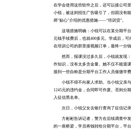
在学会使用这些软件之后，还可以接公司里
小锐，被这则招生广告吸引了，但因没有
师“贴心”介绍的优惠措施——“培训贷”。
这项措施明确：小锐可以在某分期平台上
元钱手续费后，也就400多元。学成后，
在培训公司的群里接视频订单，最终一分
然而，报课没过多久后，小锐就发现：
作知识，没有太多含金量。她不仅不能退课
接到一些自称是分期平台工作人员催缴学
小锐不得不向家人求助。当小锐父亲与
1245元的违约金，合同即可作废。否则
入征信黑名单。
次日，小锐父女去银行查询了征信记录，
方彬彬告诉记者，警方在后续调查中发现
的一座桥梁，学员将钱转给分期平台，平