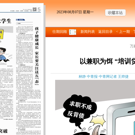
2023年08月07日 星期一
往期回顾
新闻列表
返回目录
< 上一期
万
以兼职为饵 “培训
林静 中青报·中青网记者 王烨捷 来