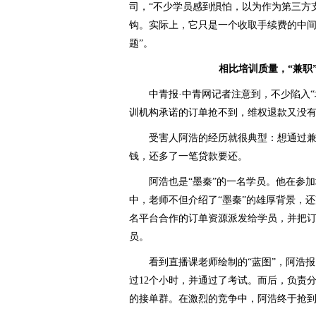
司，“不少学员感到惧怕，以为作为第三方
钩。实际上，它只是一个收取手续费的中
题”。
相比培训质量，“兼职”
中青报·中青网记者注意到，不少陷入“
训机构承诺的订单抢不到，维权退款又没
受害人阿浩的经历就很典型：想通过兼
钱，还多了一笔贷款要还。
阿浩也是“墨秦”的一名学员。他在参加
中，老师不但介绍了“墨秦”的雄厚背景，
名平台合作的订单资源派发给学员，并把订
员。
看到直播课老师绘制的“蓝图”，阿浩报
过12个小时，并通过了考试。而后，负责分
的接单群。在激烈的竞争中，阿浩终于抢