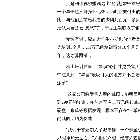
只是制作视频赚钱远比阿浩想象中难得多
一个单子也只能挣10元钱，为此需要付出
比。与他们之前给我看的少则几百元、多则
浩认为自己被“忽悠”了，于是主动联系了销
无独有偶，应届大学生小罗也向记者反映
先培训3个月，2.1万元的培训费分18个
年，这才算两清”。
相比培训质量，“兼职”心切才是受害人会
中注意到，“墨秦”最吸引人的地方并不是
派单”。
“这家公司给受害人看的截图，能明显看出
到299元的转账，多的甚至有上万元的转账
硬盘、账单等数据发现，根本不存在“一单
的截图，均为伪造。
“我们干警还加入了派单群，一个群至少5
只能挣10元左右。”方彬彬介绍，经警方