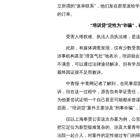
立所谓的“派单联系”，他们发在群里派给
的订单。
“培训贷”定性为“诈骗”，
受害人维权难、执法人员执法难，是这类
此前，有媒体调查发现，仅有少数受害
涉事机构甚至“理直气壮”地表示，培训就
不满意，可以通过法律途径解决。但有学员
最终因证据不足而败诉。
中青报·中青网记者了解到，在民事层面，
诉，但在这一过程中，原告负有举证责任
为他要尝试证明一个自己甚至可能都未曾
层面，“培训贷”案件主要涉及“刑事诈骗”
仅以上海奉贤公安这次办案为例，公安干
把它定位为新型疑难复杂的、涉及大量青
法院一起介入，对案件的定性做过专门的研