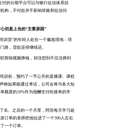
支付的分期平台可以与银行征信体系挂
间机构，不付款并不影响坏账和征信问
心切是上当的“主要原因”
培训贷”的年轻人处在一个尴尬境地：培
有门路，贷款还得继续还。
职剪辑视频挣钱，却没想到不仅没挣到
培训前，预约了一节公开的直播课。课程
还声称如果能通过考试，公司会将与各大知
单额度的10%作为报酬支付给接单的学
了名。之后的一个月里，阿浩每天学习超
派订单的老师把他拉进了一个500人左右
到了一个订单。