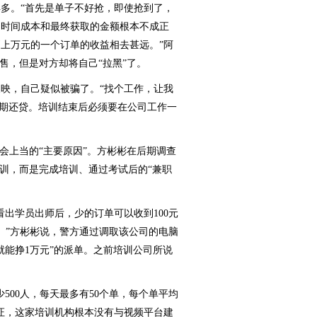
。“首先是单子不好抢，即使抢到了，
的时间成本和最终获取的金额根本不成正
上万元的一个订单的收益相去甚远。”阿
售，但是对方却将自己“拉黑”了。
，自己疑似被骗了。“找个工作，让我
月分期还贷。培训结束后必须要在公司工作一
上当的“主要原因”。方彬彬在后期调查
培训，而是完成培训、通过考试后的“兼职
学员出师后，少的订单可以收到100元
。”方彬彬说，警方通过调取该公司的电脑
就能挣1万元”的派单。之前培训公司所说
00人，每天最多有50个单，每个单平均
查证，这家培训机构根本没有与视频平台建