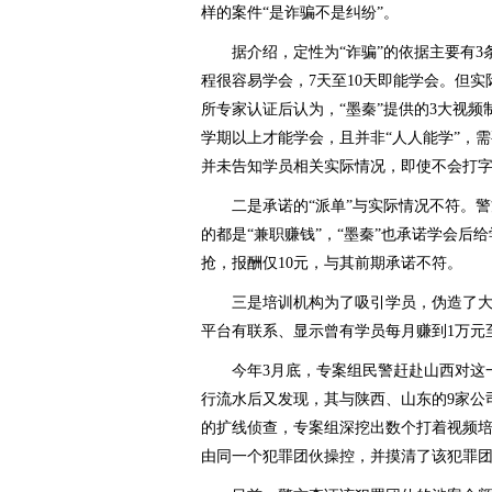
样的案件“是诈骗不是纠纷”。
据介绍，定性为“诈骗”的依据主要有3条
程很容易学会，7天至10天即能学会。但
所专家认证后认为，“墨秦”提供的3大视
学期以上才能学会，且并非“人人能学”，需
并未告知学员相关实际情况，即使不会打字
二是承诺的“派单”与实际情况不符。警方
的都是“兼职赚钱”，“墨秦”也承诺学会后
抢，报酬仅10元，与其前期承诺不符。
三是培训机构为了吸引学员，伪造了大
平台有联系、显示曾有学员每月赚到1万元
今年3月底，专案组民警赶赴山西对这一
行流水后又发现，其与陕西、山东的9家公
的扩线侦查，专案组深挖出数个打着视频
由同一个犯罪团伙操控，并摸清了该犯罪