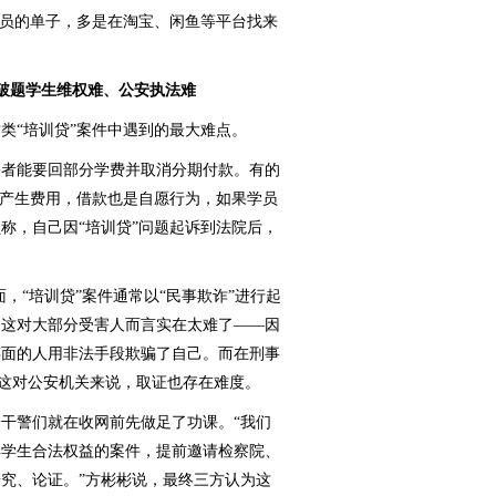
学员的单子，多是在淘宝、闲鱼等平台找来
破题学生维权难、公安执法难
“培训贷”案件中遇到的最大难点。
者能要回部分学费并取消分期付款。有的
会产生费用，借款也是自愿行为，如果学员
称，自己因“培训贷”问题起诉到法院后，
“培训贷”案件通常以“民事欺诈”进行起
，这对大部分受害人而言实在太难了——因
谋面的人用非法手段欺骗了自己。而在刑事
，这对公安机关来说，取证也存在难度。
警们就在收网前先做足了功课。“我们
年学生合法权益的案件，提前邀请检察院、
究、论证。”方彬彬说，最终三方认为这