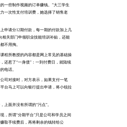
的一些制作视频的订单赚钱。”大三学生
能力一次性支付培训费，她选择了销售老
申请分12期付款，每一期的付款加上几
可向相关部门申领职业技能培训补贴，还能
钱都不用掏。
课程所教授的内容都是网上常见的基础操
，还惹了“一身债”：一到付费日，就陆续
费的电话。
公司对接时，对方表示，如果支付一笔
分期平台马上可以向银行提出申请，将小锐拉
上面并没有所谓的“污点”。
，所谓“分期平台”只是公司和学员之间
台赚取手续费后，再将剩余的钱转给公