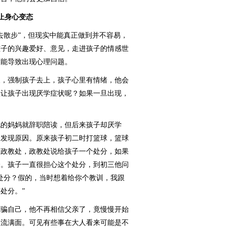
身心变态
散步”，但现实中能真正做到并不容易，
孩子的兴趣爱好、意见，走进孩子的情感世
可能导致出现心理问题。
，强制孩子去上，孩子心里有情绪，他会
至让孩子出现厌学症状呢？如果一旦出现，
的妈妈就辞职陪读，但后来孩子却厌学
慢发现原因。原来孩子初二时打篮球，篮球
了政教处，政教处说给孩子一个处分，如果
分。孩子一直很担心这个处分，到初三他问
处分？假的，当时想着给你个教训，我跟
处分。”
骗自己，他不再相信父亲了，竟慢慢开始
泪流满面。可见有些事在大人看来可能是不