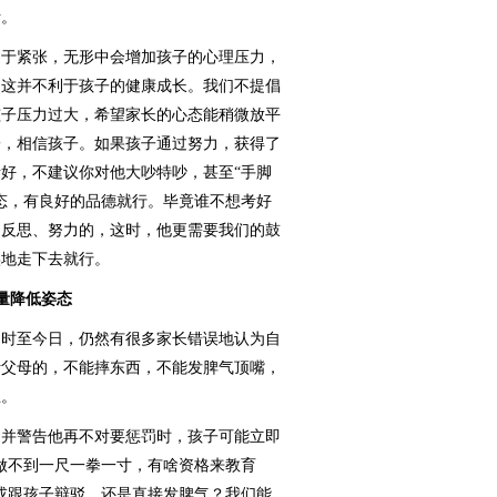
活。
于紧张，无形中会增加孩子的心理压力，
，这并不利于孩子的健康成长。我们不提倡
孩子压力过大，希望家长的心态能稍微放平
子，相信孩子。如果孩子通过努力，获得了
好，不建议你对他大吵特吵，甚至“手脚
态，有良好的品德就行。毕竟谁不想考好
、反思、努力的，这时，他更需要我们的鼓
实地走下去就行。
降低姿态
时至今日，仍然有很多家长错误地认为自
听父母的，不能摔东西，不能发脾气顶嘴，
忍。
并警告他再不对要惩罚时，孩子可能立即
做不到一尺一拳一寸，有啥资格来教育
或跟孩子辩驳，还是直接发脾气？我们能