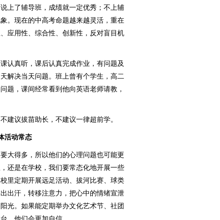
说上了辅导班，成绩就一定优秀；不上辅
现象。现在的中高考命题越来越灵活，重在
性、应用性、综合性、创新性，反对盲目机
。
课认真听，课后认真完成作业，有问题及
当天解决当天问题。班上曾有个学生，高二
问问题，课间经常看到他向英语老师请教，
不建议拔苗助长，不建议一律超前学。
活动常态
要大得多，所以他们的心理问题也可能更
里，还是在学校，我们要常态化地开展一些
学校里定期开展远足活动、拔河比赛、球类
，出出汗，转移注意力，把心中的情绪宣泄
加阳光。如果能定期举办文化艺术节、社团
舞台，他们会更加自信。