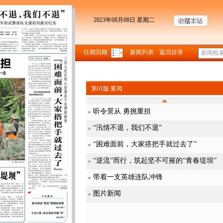
2023年08月08日 星期二
往期回顾
新闻列表
返回目录
第01版:要闻
听令景从 勇挑重担
“汛情不退，我们不退”
“困难面前，大家搭把手就过去了”
“逆流”而行，筑起坚不可摧的“青春堤坝”
带着一支英雄连队冲锋
图片新闻