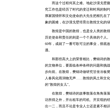
而这个过程何其之难。地处沙漠戈壁腹
究工作也是经历了时代的变迁和时局的制
厚家国情怀和文化使命的大先生把根扎在
象的困难，在沙漠戈壁培育出敦煌文化的
敦煌是中国的敦煌，也是全人类的敦煌
历史使命和责任的则是一个个具体的个人
60年，成就了一番可歌可泣的事业，彻底改
遇。
和那些高大上的荣誉相比，樊锦诗的敦
的文物单位，要面临各种各样的问题和挑
步向前。在敦煌，樊锦诗做研究甘坐冷板
人春风化雨润物无声……敦煌的风土和文
的“敦煌的女儿”。
在敦煌，樊锦诗的故事散落在角角落落
访所得之外，开出租车的司机、开宾馆的
出一二，而且不论是专业人士还是素不相