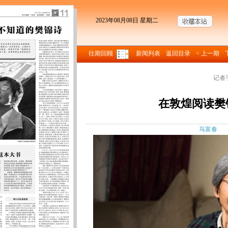
2023年08月08日 星期二
往期回顾
新闻列表
返回目录
< 上一期
记者
在敦煌阅读樊
马富春 来