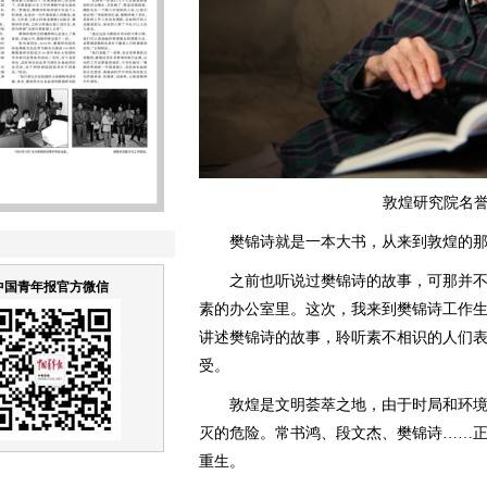
敦煌研究院名誉
樊锦诗就是一本大书，从来到敦煌的那
之前也听说过樊锦诗的故事，可那并不
中国青年报官方微信
素的办公室里。这次，我来到樊锦诗工作生
讲述樊锦诗的故事，聆听素不相识的人们
受。
敦煌是文明荟萃之地，由于时局和环境
灭的危险。常书鸿、段文杰、樊锦诗……
重生。