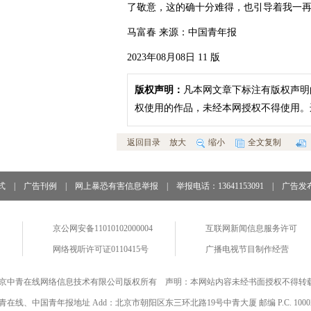
了敬意，这的确十分难得，也引导着我一
马富春 来源：中国青年报
2023年08月08日 11 版
版权声明：
凡本网文章下标注有版权声明
权使用的作品，未经本网授权不得使用。
返回目录
放大
缩小
全文复制
式
|
广告刊例
|
网上暴恐有害信息举报
|
举报电话：13641153091
|
广告发
京公网安备11010102000004
互联网新闻信息服务许可
网络视听许可证0110415号
广播电视节目制作经营
京中青在线网络信息技术有限公司版权所有 声明：本网站内容未经书面授权不得转
青在线、中国青年报地址 Add：北京市朝阳区东三环北路19号中青大厦 邮编 P.C. 1000