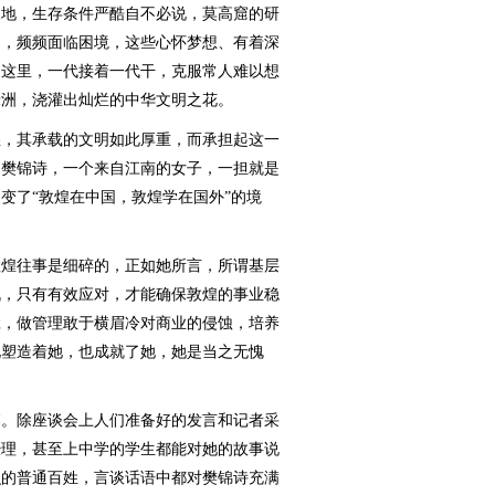
地，生存条件严酷自不必说，莫高窟的研
约，频频面临困境，这些心怀梦想、有着深
了这里，一代接着一代干，克服常人难以想
绿洲，浇灌出灿烂的中华文明之花。
，其承载的文明如此厚重，而承担起这一
。樊锦诗，一个来自江南的女子，一担就是
变了“敦煌在中国，敦煌学在国外”的境
煌往事是细碎的，正如她所言，所谓基层
战，只有有效应对，才能确保敦煌的事业稳
凳，做管理敢于横眉冷对商业的侵蚀，培养
化塑造着她，也成就了她，她是当之无愧
。除座谈会上人们准备好的发言和记者采
经理，甚至上中学的学生都能对她的故事说
识的普通百姓，言谈话语中都对樊锦诗充满