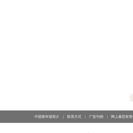
中国青年报简介
|
联系方式
|
广告刊例
|
网上暴恐有害