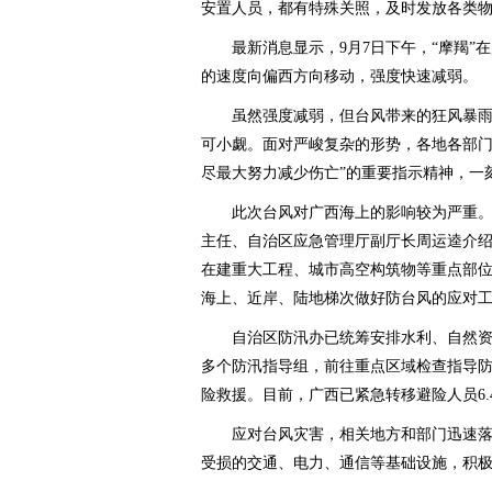
安置人员，都有特殊关照，及时发放各类
最新消息显示，9月7日下午，“摩羯”在越
的速度向偏西方向移动，强度快速减弱。
虽然强度减弱，但台风带来的狂风暴雨
可小觑。面对严峻复杂的形势，各地各部门
尽最大努力减少伤亡”的重要指示精神，一
此次台风对广西海上的影响较为严重。
主任、自治区应急管理厅副厅长周运逵介
在建重大工程、城市高空构筑物等重点部
海上、近岸、陆地梯次做好防台风的应对
自治区防汛办已统筹安排水利、自然资
多个防汛指导组，前往重点区域检查指导
险救援。目前，广西已紧急转移避险人员6.
应对台风灾害，相关地方和部门迅速落
受损的交通、电力、通信等基础设施，积