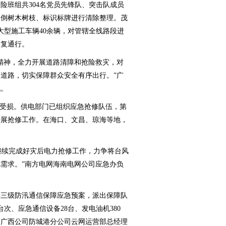
班组共304名党员先锋队、突击队成员
吹倒树木树枝、标识标牌进行清除整理。茂
大型施工车辆40余辆，对管辖全线路段进
恢复通行。
神，全力开展道路清障和抢险救灾，对
道路，切实保障群众安全有序出行。”广
说。
受损。供电部门已组织应急抢修队伍，第
开展抢修工作。在海口、文昌、琼海等地，
继续完成好灾后电力抢修工作，力争将台风
需求。”南方电网海南电网公司应急办负
三级防汛通信保障应急预案，派出保障队
5台次、应急通信设备28台、发电油机380
信广西公司防城港分公司云网运营部总经理