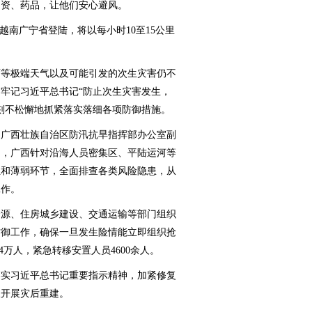
物资、药品，让他们安心避风。
南广宁省登陆，将以每小时10至15公里
等极端天气以及可能引发的次生灾害仍不
牢记习近平总书记“防止次生灾害发生，
刻不松懈地抓紧落实落细各项防御措施。
广西壮族自治区防汛抗旱指挥部办公室副
绍，广西针对沿海人员密集区、平陆运河等
位和薄弱环节，全面排查各类风险隐患，从
工作。
源、住房城乡建设、交通运输等部门组织
防御工作，确保一旦发生险情能立即组织抢
4万人，紧急转移安置人员4600余人。
实习近平总书记重要指示精神，加紧修复
极开展灾后重建。