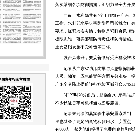
落实落细各项防御措施，组织力量全力开
目前，水利部共有4个工作组在广东、海
工作。水利部水旱灾害防御司司长姚文广
要求，抓紧核实灾情，特别是紧盯台风“摩
极限思维，落实落细防御责任和防御措施
重要基础设施不受冲击等目标。
强台风来袭，要妥善做好受灾群众转移
记者从广东省防汛防旱防风总指挥部获悉
人员、物资、应急处置等方面充分准备，提
中国青年报官方微信
广东全省陆上提前转移危险区域群众57451
6日22时20分前后，超强台风“摩羯”
不少长途货车司机和当地游客滞留。
记者来到徐闻县实验中学安置点看到，
里也储备了充足的食物和饮用水。安置点
有800人，都为他们提供了免费的食物和