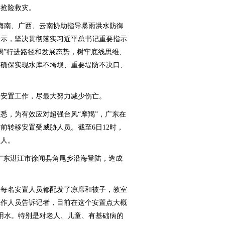
展抢险救灾。
南、广西、云南协助指导暴雨洪水防御
表示，坚决贯彻落实习近平总书记重要指示
羯”行进路径和发展态势，树牢底线思维、
。确保实现水库不垮坝、重要堤防不决口、
安置工作，尽最大努力减少伤亡。
，为有效应对超强台风“摩羯”，广东在
前转移安置受威胁人员。截至6日12时，
1人。
在广东湛江市徐闻县角尾乡沿海登陆，造成
每名安置人员都配发了凉席和被子，教室
工作人员告诉记者，目前在这个安置点大概
饮用水。特别是对老人、儿童、有基础病的