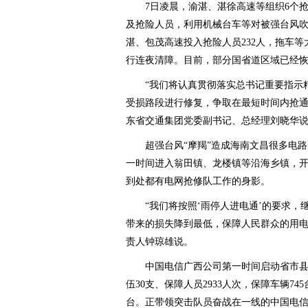
7日凌晨，渝湛、湛徐高速等组织6个抢险
及抢险人员，利用机械台车等对被强台风
湛、包茂高速投入抢险人员232人，拖车等
行连夜清障。目前，部分国省道区域已经
“我们将认真贯彻落实总书记重要指示精
受损路段进行修复，争取在最短时间内抢通
东省交通集团党委副书记、总经理刘晓华
超强台风“摩羯”造成海南文昌很多电路
一时间进入翁田镇、龙楼镇等沿海乡镇，
到处都有电网抢修队工作的身影。
“我们将按照‘雨停人进电通’的要求，
带来的损失降到最低，保障人民群众的用电
责人钟琼雄说。
中国电信广西公司第一时间启动省市县
伍30支、保障人员2933人次，保障车辆74
台。正带领突击队员奋战在一线的中国电