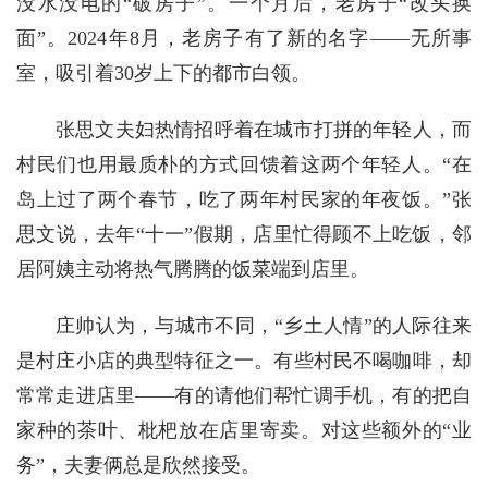
没水没电的“破房子”。一个月后，老房子“改头换
面”。2024年8月，老房子有了新的名字——无所事
室，吸引着30岁上下的都市白领。
张思文夫妇热情招呼着在城市打拼的年轻人，而
村民们也用最质朴的方式回馈着这两个年轻人。“在
岛上过了两个春节，吃了两年村民家的年夜饭。”张
思文说，去年“十一”假期，店里忙得顾不上吃饭，邻
居阿姨主动将热气腾腾的饭菜端到店里。
庄帅认为，与城市不同，“乡土人情”的人际往来
是村庄小店的典型特征之一。有些村民不喝咖啡，却
常常走进店里——有的请他们帮忙调手机，有的把自
家种的茶叶、枇杷放在店里寄卖。对这些额外的“业
务”，夫妻俩总是欣然接受。