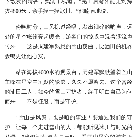
下散发的清香，飘满了栈道。“完工后游客能走到海
拔4800米，亲手摸一摸冰川。”他喃喃地说。
傍晚时分，山风掠过经幡，发出细碎的响声，远
处的星空帐篷亮起暖光，游客们的惊叹声混着溪流声
传来——这是周建军熟悉的雪山夜曲，比油田的机器
轰鸣更让他心安。
站在海拔4000米的观景台，周建军默默望着圣山
主峰在星空中沉默的轮廓，久久不愿离去。这个曾经
的油田工人，如今的雪山守护者，终于明白自己为何
而来——不是征服，而是守护。
“雪山是风景，也是咱的事业！要通过我们的守
护，让每一个走进雪山的人，都能听见冰川与时光的
私语。”当银河渐次点亮天际，看雪山星空的游客正