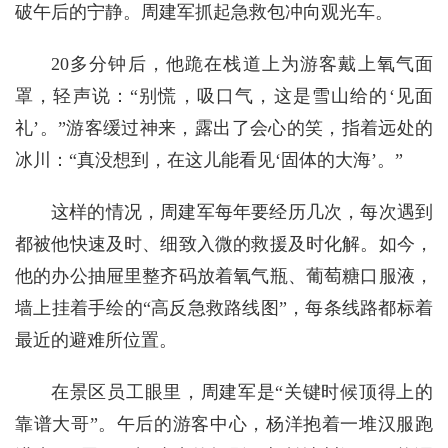
破午后的宁静。周建军抓起急救包冲向观光车。
20多分钟后，他跪在栈道上为游客戴上氧气面
罩，轻声说：“别慌，吸口气，这是雪山给的‘见面
礼’。”游客缓过神来，露出了会心的笑，指着远处的
冰川：“真没想到，在这儿能看见‘固体的大海’。”
这样的情况，周建军每年要经历几次，每次遇到
都被他快速及时、细致入微的救援及时化解。如今，
他的办公抽屉里整齐码放着氧气瓶、葡萄糖口服液，
墙上挂着手绘的“高反急救路线图”，每条线路都标着
最近的避难所位置。
在景区员工眼里，周建军是“关键时候顶得上的
靠谱大哥”。午后的游客中心，杨洋抱着一堆汉服跑