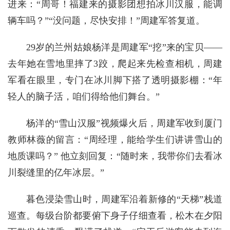
进来：“周哥！福建来的摄影团想拍冰川汉服，能调
辆车吗？”“没问题，尽快安排！”周建军答复道。
29岁的兰州姑娘杨洋是周建军“挖”来的宝贝——
去年她在雪地里摔了3跤，爬起来先检查相机，周建
军看在眼里，专门在冰川脚下搭了透明摄影棚：“年
轻人的脑子活，咱们得给他们舞台。”
杨洋的“雪山汉服”视频爆火后，周建军收到厦门
教师林薇的留言：“周经理，能给学生们讲讲雪山的
地质课吗？” 他立刻回复：“随时来，我带你们去看冰
川裂缝里的亿年冰层。”
暮色浸染雪山时，周建军沿着新修的“天梯”栈道
巡查。每级台阶都要俯下身子仔细查看，松木在夕阳