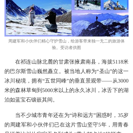
周建军和小伙伴们精心守护雪山，给游客带来独一无二的旅游体
验。受访者供图
在祁连山脉北麓的甘肃张掖肃南县，海拔5118米
的巴尔斯雪山巍然矗立。被当地人称为“圣山”的这一
冰川秘境，拥有“五世同峰”的垂直景观带——从3000
米的森林草甸到5000米以上的永久冰川，冰舌下的湖
泊如蓝宝石镶嵌其间。
当不少城市青年还在为“诗和远方”困惑时，35岁
的周建军和小伙伴们已在这片雪山坚守5年，用青春