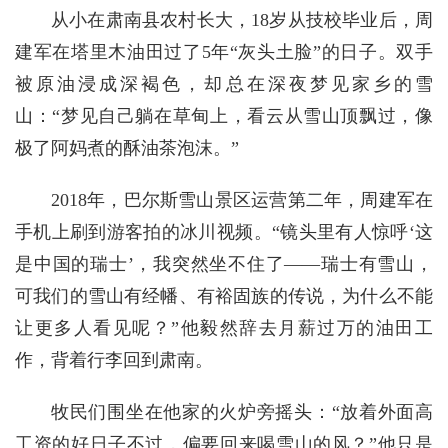
从小在肃南县农村长大，18岁从技校毕业后，周
建军在塔里木油田过了5年“灰头土脸”的日子。双手
被原油浸成深褐色，却总在深夜梦见家乡的雪
山：“梦见自己躺在草甸上，看云从雪山顶飘过，像
极了阿妈煮的酥油茶泡沫。”
2018年，巴尔斯雪山景区运营第二年，周建军在
手机上刷到游客拍的冰川视频。“镜头里有人惊呼‘这
是中国的瑞士’，我突然坐不住了——瑞士有雪山，
可我们的雪山有经幡、有裕固族的传说，为什么不能
让更多人看见呢？”他毅然辞去月薪过万的油田工
作，背着行李回到肃南。
牧民们围坐在他家的火炉旁摇头：“放着外面高
工资的好日子不过，偏要回来喝雪山的风？”他只是