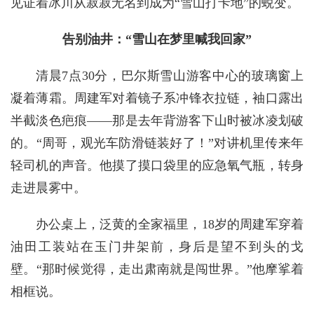
见证着冰川从寂寂无名到成为“雪山打卡地”的蜕变。
告别油井：“雪山在梦里喊我回家”
清晨7点30分，巴尔斯雪山游客中心的玻璃窗上
凝着薄霜。周建军对着镜子系冲锋衣拉链，袖口露出
半截淡色疤痕——那是去年背游客下山时被冰凌划破
的。“周哥，观光车防滑链装好了！”对讲机里传来年
轻司机的声音。他摸了摸口袋里的应急氧气瓶，转身
走进晨雾中。
办公桌上，泛黄的全家福里，18岁的周建军穿着
油田工装站在玉门井架前，身后是望不到头的戈
壁。“那时候觉得，走出肃南就是闯世界。”他摩挲着
相框说。