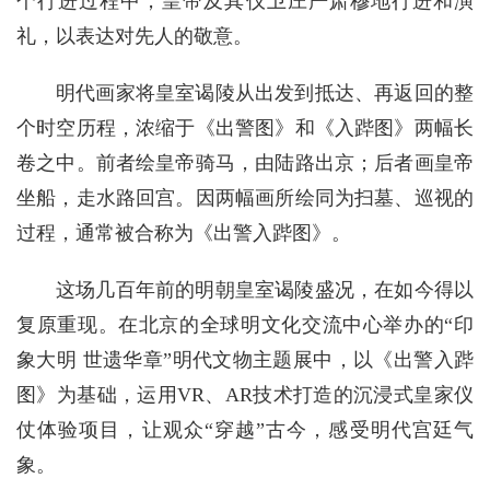
个行进过程中，皇帝及其仪卫庄严肃穆地行进和演
礼，以表达对先人的敬意。
明代画家将皇室谒陵从出发到抵达、再返回的整
个时空历程，浓缩于《出警图》和《入跸图》两幅长
卷之中。前者绘皇帝骑马，由陆路出京；后者画皇帝
坐船，走水路回宫。因两幅画所绘同为扫墓、巡视的
过程，通常被合称为《出警入跸图》。
这场几百年前的明朝皇室谒陵盛况，在如今得以
复原重现。在北京的全球明文化交流中心举办的“印
象大明 世遗华章”明代文物主题展中，以《出警入跸
图》为基础，运用VR、AR技术打造的沉浸式皇家仪
仗体验项目，让观众“穿越”古今，感受明代宫廷气
象。