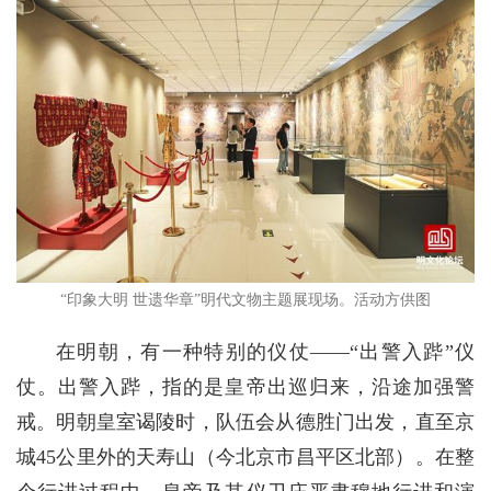
“印象大明 世遗华章”明代文物主题展现场。活动方供图
在明朝，有一种特别的仪仗——“出警入跸”仪
仗。出警入跸，指的是皇帝出巡归来，沿途加强警
戒。明朝皇室谒陵时，队伍会从德胜门出发，直至京
城45公里外的天寿山（今北京市昌平区北部）。在整