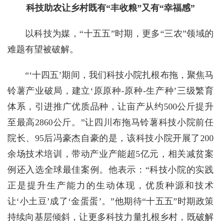
科技助农让乡村既有“丰收粮”又有“幸福感”
以科技为媒，“十五五”时期，更多“三农”领域的
难题有望被破解。
“‘十四五’期间，我们科技小院扎根布拖，聚焦马
铃薯产业破局，建立‘原原种-原种-生产种’三级繁育
体系，引进推广优质品种，让亩产从约500公斤提升
至最高2860公斤。”让四川布拖马铃薯科技小院前任
院长、95后冯豪杰自豪的是，该科技小院开展了200
余场技术培训，带动产业产能超5亿元，相关减贫案
例还入选全球最佳案例。他表示：“科技小院的实践
正是提升生产能力的生动体现，优质种源和技术
让‘小土豆’成了‘金蛋蛋’。”他期待“十五五”时期政策
持续向基层倾斜，让更多科技力量扎根乡村，既破解