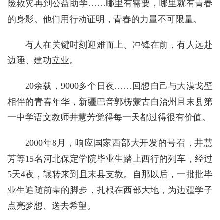
险救灾再到公益助学……哪里有需要，哪里就有青春
的身影。他们用行动证明，青春的力量不可限量。
有人在关键时刻迎难而上、冲锋在前，有人远赴
边陲、建功立业。
20余载，9000多个日夜……回想自己与大漠戈壁
相伴的青春年华，新疆巴音郭楞蒙古自治州且末县第
一中学语文教师井慧芳觉得每一天都过得很有价值。
2000年8月，响应国家西部大开发的号召，井慧
芳等15名河北保定学院毕业生踏上西行的列车，经过
5天4夜，辗转来到且末县支教。自那以后，一批批毕
业生追随前辈的脚步，扎根在西部大地，为边疆学子
点亮梦想、送去希望。