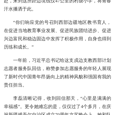
赴，来到这所距边境线仅47公里的村级小学，将青春
汗水播洒于此。
“你们响应党的号召到西部边疆地区教书育人，
在促进当地教育事业发展、促进民族团结进步、促进
兴边富民和稳边固边中发挥了积极作用，自身也得到
历练和成长。”
一年前，习近平总书记给这支戍边支教西部计划
志愿者服务队回信，称赞参加志愿服务的年轻人展现
了新时代中国青年昂扬向上的精神风貌和强国有我的
责任担当。
李磊清晰记得，收到回信那天，“心里是满满的
幸福感”。更令她难忘的是，仅仅过了4个多月，在庆
祝新疆维吾尔自治区成立70周年文艺晚会上，她和队