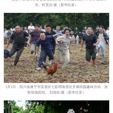
光。时宽兵/摄（新华社发）
5月1日，四川省遂宁市安居区七彩明珠景区开展田园趣味活动，游
客现场抓鸡。 刘昌松/摄（新华社发）