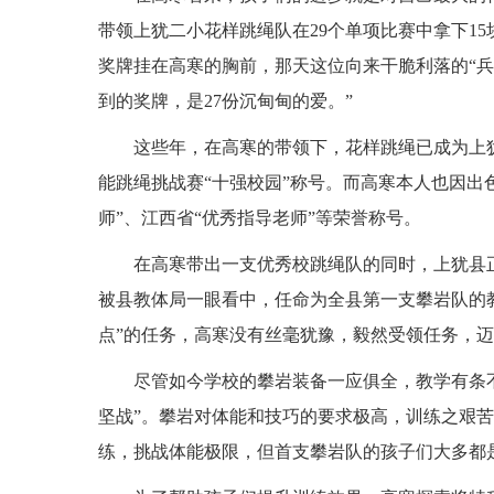
带领上犹二小花样跳绳队在29个单项比赛中拿下1
奖牌挂在高寒的胸前，那天这位向来干脆利落的“兵
到的奖牌，是27份沉甸甸的爱。”
这些年，在高寒的带领下，花样跳绳已成为上
能跳绳挑战赛“十强校园”称号。而高寒本人也因出
师”、江西省“优秀指导老师”等荣誉称号。
在高寒带出一支优秀校跳绳队的同时，上犹县
被县教体局一眼看中，任命为全县第一支攀岩队的教
点”的任务，高寒没有丝毫犹豫，毅然受领任务，
尽管如今学校的攀岩装备一应俱全，教学有条
坚战”。攀岩对体能和技巧的要求极高，训练之艰
练，挑战体能极限，但首支攀岩队的孩子们大多都