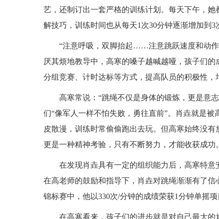
艺，还制订出一套严格的训练计划。每天下午，她
解技巧，训练时间也从每天1次30分钟逐渐增加到3次
“注意呼吸，双脚抬起……注意跳跃速度和动
厌其烦地教导中，高寒的嗓子越喊越哑，孩子们的
分组竞赛、计时达标等方式，提高队员的积极性，
高寒常说：“跳绳不仅是身体的锻炼，更是意志
们“像军人一样不怕失败，勇往直前”。肖垚就是被
皮散漫，训练时常偷偷跑出去玩。但高寒始终没有
更是一种精神考验，只有不断努力，才能收获成功
在发现肖垚具有一定的组织能力后，高寒特意
在高老师的鼓励和指导下，肖垚对跳绳渐渐有了信心
锦标赛中，他以330次/分钟的成绩荣获1分钟单摇
在高寒看来，孩子们的进步就是对自己最大的肯