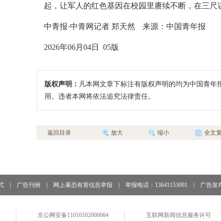
起，让军人的红色基因在校园里赓续不断，在三尺
中青报·中青网记者 郑天然
来源：中国青年报
2026年06月04日 05版
版权声明：
凡本网文章下标注有版权声明的均为中国青年
用。违者本网将依法追究法律责任。
返回目录
放大
缩小
全文
式
|
广告刊例
|
网上暴恐有害信息举报
|
举报电话：13641153091
|
广告发
京公网安备11010102000004
互联网新闻信息服务许可