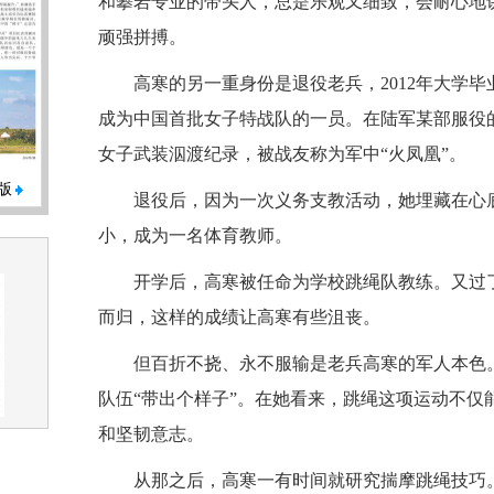
和攀岩专业的带头人，总是乐观又细致，会耐心地讲
顽强拼搏。
高寒的另一重身份是退役老兵，2012年大学
成为中国首批女子特战队的一员。在陆军某部服役的
女子武装泅渡纪录，被战友称为军中“火凤凰”。
版
退役后，因为一次义务支教活动，她埋藏在心底
小，成为一名体育教师。
开学后，高寒被任命为学校跳绳队教练。又过
而归，这样的成绩让高寒有些沮丧。
但百折不挠、永不服输是老兵高寒的军人本色
队伍“带出个样子”。在她看来，跳绳这项运动不仅
和坚韧意志。
从那之后，高寒一有时间就研究揣摩跳绳技巧