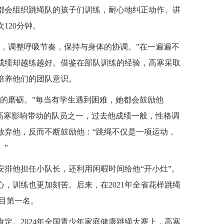
都会组织跳绳队的孩子们训练，耐心地纠正动作、讲
120分钟。
作，调整呼吸节奏，保持与身体的协调。”在一遍遍不
成绩却越练越好。借鉴在部队训练的经验，高寒采取
培养他们的团队意识。
的磨砺。”每当有学生遇到困难，她都会鼓励他
高寒影响带动的队员之一，过去他成绩一般，性格调
放弃他，反而不断鼓励他：“跳绳不仅是一项运动，
。”
安排他担任小队长，还利用闲暇时间给他“开小灶”。
，训练也更加刻苦。后来，在2021年全省花样跳绳
项目第一名。
定。2024年全国青少年家庭健康跳绳大赛上，高寒