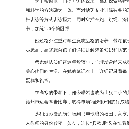
为了帮助孩子们提升训练效果，高寒探索将特
和科学的方法融为一体。面对缺乏专业训练装备的
杆训练等方式训练握力，同时穿插长跑、跳绳、深
卡，加练120个俯卧撑。
她还格外注重对学生意志品格的培养，带领孩
员恐高，高寒就向孩子们详细讲解装备知识和防范
考虑到队员们普遍年龄较小，心理发育尚未成
关心他们的生活。在她的笔记本上，详细记录着每
蛋糕和祝福。
在高寒的带领下，如今攀岩也成为上犹二小的又一
赣州市运会攀岩比赛，取得单项2金8银6铜的好成
从硝烟弥漫的演训场到书声琅琅的校园，高寒
人教师的身份转变。如今，这位“兵教师”又在忙着