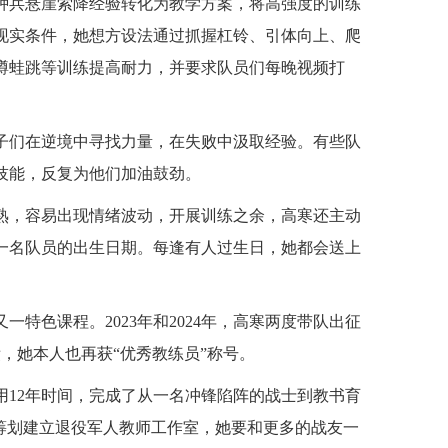
种兵悬崖索降经验转化为教学方案，将高强度的训练
现实条件，她想方设法通过抓握杠铃、引体向上、爬
蹲蛙跳等训练提高耐力，并要求队员们每晚视频打
子们在逆境中寻找力量，在失败中汲取经验。有些队
技能，反复为他们加油鼓劲。
熟，容易出现情绪波动，开展训练之余，高寒还主动
一名队员的出生日期。每逢有人过生日，她都会送上
特色课程。2023年和2024年，高寒两度带队出征
绩，她本人也再获“优秀教练员”称号。
用12年时间，完成了从一名冲锋陷阵的战士到教书育
筹划建立退役军人教师工作室，她要和更多的战友一