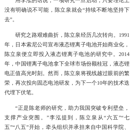
用李泓的话说，一项研究一旦启动，只要理论上
没有明确说不可能，陈立泉就会“持续不断地坚持下
去”。
研究之路艰难曲折，陈立泉经历几次转向。1991
年，日本索尼公司宣布液态锂离子电池开始商业化，
陈立泉便立即投入液态锂离子电池的研究中。2014
年，中国锂离子电池拿下全球市场份额桂冠，液态锂
电正值高光时刻。然而，陈立泉将视线越过眼前的繁
荣，再次投向固态电池研发，为下一个10年的技术迭
代埋下伏笔。
“正是陈老师的研究，助力我国突破专利壁垒，
支撑产业突围。”李泓提到，陈立泉从“六五”“七
五”“八五”开始，牵头组织并承担来自中国科学院、