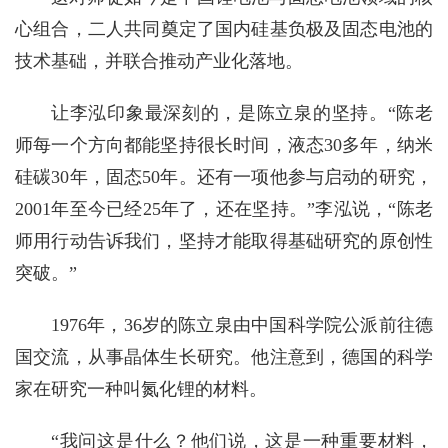
心组合‌，二人共同奠定了国内硅基负极及固态电池的
技术基础，并联合推动产业化落地。‌‌
让李泓印象最深刻的，是陈立泉的坚持。“陈老
师每一个方向都能坚持很长时间，液态30多年，纳米
硅碳30年，固态50年。还有一项他参与启动的研究，
2001年至今已经25年了，还在坚持。”李泓说，“陈老
师用行动告诉我们，坚持才能取得基础研究的原创性
突破。”
1976年，36岁的陈立泉由中国科学院公派前往德
国交流，从事晶体生长研究。他注意到，德国的科学
家在研究一种叫氮化锂的材料。
“我问这是什么？他们说，这是一种重要材料，