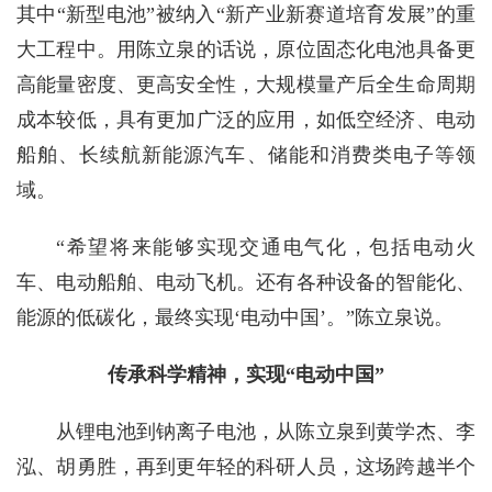
其中“新型电池”被纳入“新产业新赛道培育发展”的重
大工程中。用陈立泉的话说，原位固态化电池具备更
高能量密度、更高安全性，大规模量产后全生命周期
成本较低，具有更加广泛的应用，如低空经济、电动
船舶、长续航新能源汽车、储能和消费类电子等领
域。
“希望将来能够实现交通电气化，包括电动火
车、电动船舶、电动飞机。还有各种设备的智能化、
能源的低碳化，最终实现‘电动中国’。”陈立泉说。
传承科学精神，实现“电动中国”
从锂电池到钠离子电池，从陈立泉到黄学杰、李
泓、胡勇胜，再到更年轻的科研人员，这场跨越半个