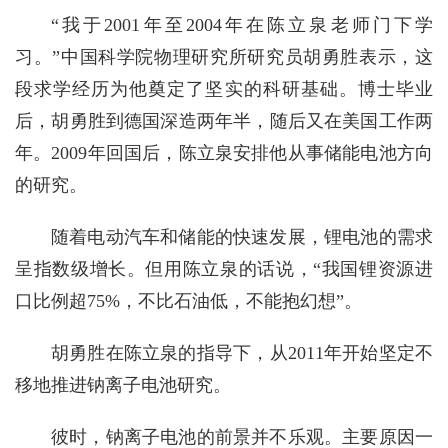
“我于2001年至2004年在陈立泉老师门下学
习。”中国科学院物理研究所研究员胡勇胜表示，这
段求学经历为他奠定了坚实的科研基础。博士毕业
后，胡勇胜到德国深造两年半，随后又在美国工作两
年。2009年回国后，陈立泉安排他从事储能电池方向
的研究。
随着电动汽车和储能的快速发展，锂电池的需求
呈指数级增长。但用陈立泉的话说，“我国锂资源进
口比例超75%，不比石油低，不能抱幻想”。
胡勇胜在陈立泉的指导下，从2011年开始坚定不
移地推进钠离子电池研究。
彼时，钠离子电池的前景并不乐观。主要原因一