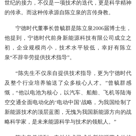
世纪的接力，不仅是一项技术的迭代，更是科学精神
的传承。而这种传承源自陈立泉的言传身教。
宁德时代董事长曾毓群是陈立泉2006届博士生，
他提到，宁德时代前身‌新能源科技有限公司成立之
初，企业规模尚小，技术水平较低，幸好有陈立
泉“不辞辛劳提供技术指导”。
“陈先生不仅亲自提供技术指导，更为宁德时代
及整个行业培养输送了众多核心人才。”曾毓群感
慨，“他以电池为核心，以汽车、船舶、飞机等陆海
空交通全面电动化的‘电动中国’战略，为我国绘制了
新能源技术的顶层蓝图，无愧为我国新能源方向的战
略科学家，是未来能源科学与技术的领航人。”