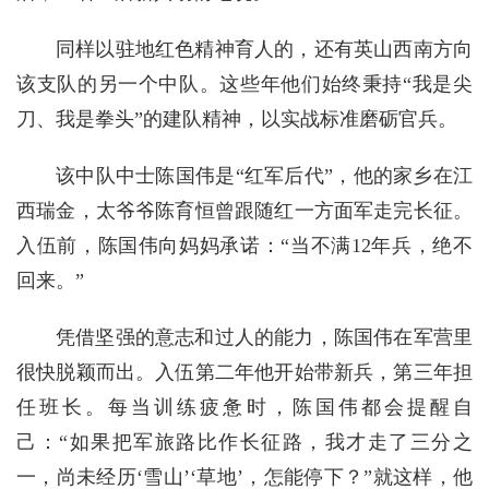
同样以驻地红色精神育人的，还有英山西南方向
该支队的另一个中队。这些年他们始终秉持“我是尖
刀、我是拳头”的建队精神，以实战标准磨砺官兵。
该中队中士陈国伟是“红军后代”，他的家乡在江
西瑞金，太爷爷陈育恒曾跟随红一方面军走完长征。
入伍前，陈国伟向妈妈承诺：“当不满12年兵，绝不
回来。”
凭借坚强的意志和过人的能力，陈国伟在军营里
很快脱颖而出。入伍第二年他开始带新兵，第三年担
任班长。每当训练疲惫时，陈国伟都会提醒自
己：“如果把军旅路比作长征路，我才走了三分之
一，尚未经历‘雪山’‘草地’，怎能停下？”就这样，他