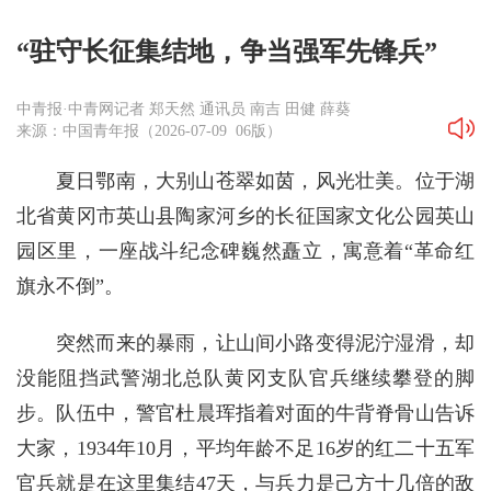
“驻守长征集结地，争当强军先锋兵”
中青报·中青网记者 郑天然 通讯员 南吉 田健 薛葵
来源：中国青年报（2026-07-09 06版）
夏日鄂南，大别山苍翠如茵，风光壮美。位于湖
北省黄冈市英山县陶家河乡的长征国家文化公园英山
园区里，一座战斗纪念碑巍然矗立，寓意着“革命红
旗永不倒”。
突然而来的暴雨，让山间小路变得泥泞湿滑，却
没能阻挡武警湖北总队黄冈支队官兵继续攀登的脚
步。队伍中，警官杜晨珲指着对面的牛背脊骨山告诉
大家，1934年10月，平均年龄不足16岁的红二十五军
官兵就是在这里集结47天，与兵力是己方十几倍的敌