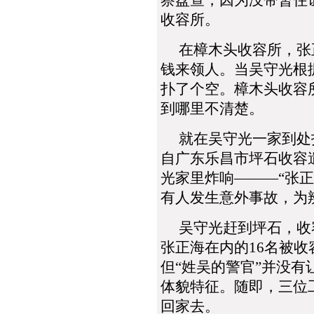
察盘查，因为没带暂住
收容所。
在樟木头收容所，张正
钱来领人。当吴守光根
扑了个空。樟木头收容
到哪里不清楚。
就在吴守光一家到处打
自广东乐昌市坪石收容
光家里炸响―――“张
有人发生意外事故，为
吴守光赶到坪石，收容
张正海在内的16名被收
但“姓吴的警官”并没
体貌特征。随即，三位
回家去。