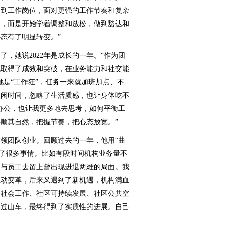
回到工作岗位，面对更强的工作节奏和复杂
力，而是开始学着调整和放松，做到豁达和
态有了明显转变。”
，她说2022年是成长的一年。“作为团
也取得了成效和突破，在业务能力和社交能
她是“工作狂”，任务一来就加班加点、不
休闲时间，忽略了生活质感，也让身体吃不
上办公，也让我更多地去思考，如何平衡工
顺其自然，把握节奏，把心态放宽。”
团队创业。回顾过去的一年，他用“曲
遇到了很多事情。比如有段时间机构业务量不
活与员工去留上曾出现进退两难的局面。我
主动变革，后来又遇到了新机遇，机构满血
务社会工作、社区可持续发展、社区公共空
展如过山车，最终得到了实质性的进展。自己