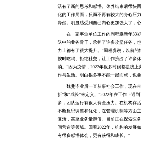
活有了新的思考和感悟。休养结束后很快
化的工作局面，反而不再有较大的身心压
释然。明显感受到自己内心更加强大了，心
在一家事业单位工作的周程淼新年33岁了
队中的业务骨干，承担了许多攻坚任务，
力上都有了很大提升。”周程淼说，以前的
按时吃喝、拒绝社交，让工作挤占了许多
消。“因为疫情，2022年很多时候都是线
作与生活。明白很多事不能一蹴而就，也要
魏斐毕业后一直从事社会工作，现在带领
折”和“成长”来定义。“2022年在工作上
多，团队运行有很大资金压力。在机构存
不断反思调整和优化，在管理机制等方面
复活，甚至业务量翻倍。目前正在探索医
间营造等领域。回看2022年，机构的发
有很多感悟体会，更有获得和成长。”