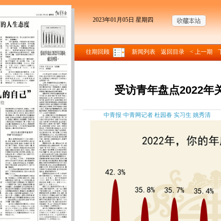
2023年01月05日 星期四
往期回顾
新闻列表
返回目录
< 上一期
受访青年盘点2022
中青报·中青网记者 杜园春 实习生 姚秀清 来