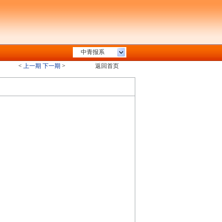
中青报系
<
上一期
下一期
>
返回首页