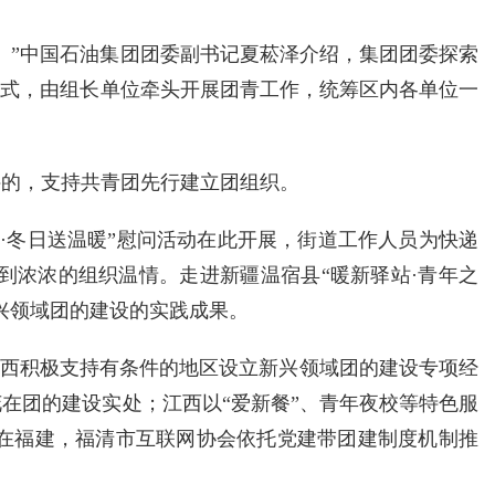
。”中国石油集团团委副书记夏菘泽介绍，集团团委探索
模式，由组长单位牵头开展团青工作，统筹区内各单位一
件的，支持共青团先行建立团组织。
·冬日送温暖”慰问活动在此开展，街道工作人员为快递
到浓浓的组织温情。走进新疆温宿县“暖新驿站·青年之
兴领域团的建设的实践成果。
陕西积极支持有条件的地区设立新兴领域团的建设专项经
在团的建设实处；江西以“爱新餐”、青年夜校等特色服
在福建，福清市互联网协会依托党建带团建制度机制推