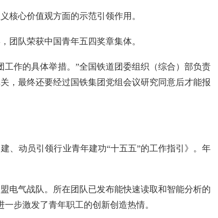
主义核心价值观方面的示范引领作用。
5年，团队荣获中国青年五四奖章集体。
团工作的具体举措。”全国铁道团委组织（综合）部负责
把关，最终还要经过国铁集团党组会议研究同意后才能报
建、动员引领行业青年建功“十五五”的工作指引》。年
联盟电气战队。所在团队已发布能快速读取和智能分析的
进一步激发了青年职工的创新创造热情。