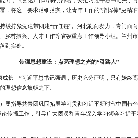
能力，《意见》作出明确部署，要把习近平总书记关于
署，将这一要求落细落实，让青年工作的“指挥棒”更精准
持续拧紧党建带团建“责任链”。河北靶向发力，专门面
”、乡村振兴、人才工作等省级重点工作领导小组。兰州
落到实处。
带强思想建设：点亮理想之光的“引路人”
康成长。”习近平总书记强调，历史充分证明，只有始终
的理想信念旗帜之下。
）要指导共青团巩固拓展学习贯彻习近平新时代中国特
理论传播工作，引导广大团员和青年深入学习领会习近平