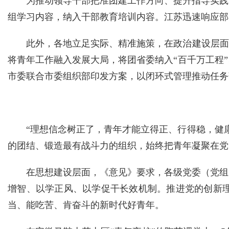
为推动领导干部把准团建工作方向、提升指导实践
组学习内容，纳入干部教育培训内容。江苏迅速响应部
此外，各地立足实际、精准施策，在政治建设层面
将青年工作融入发展大局，将团省委纳入“百千万工程
市委联合市委组织部印发方案，以闭环式管理推动任务
“理想信念树正了，青年才能立得正、行得稳，健
的团结、锻造最有战斗力的组织，始终把青年凝聚在党
在思想建设层面，《意见》要求，各级党委（党组
增智、以学正风、以学促干长效机制。推进党的创新
当、能吃苦、肯奋斗的新时代好青年。