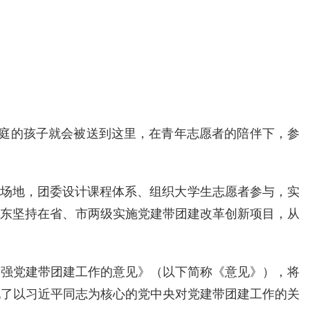
家庭的孩子就会被送到这里，在青年志愿者的陪伴下，参
区场地，团委设计课程体系、组织大学生志愿者参与，实
，山东坚持在省、市两级实施党建带团建改革创新项目，从
加强党建带团建工作的意见》（以下简称《意见》），将
现了以习近平同志为核心的党中央对党建带团建工作的关