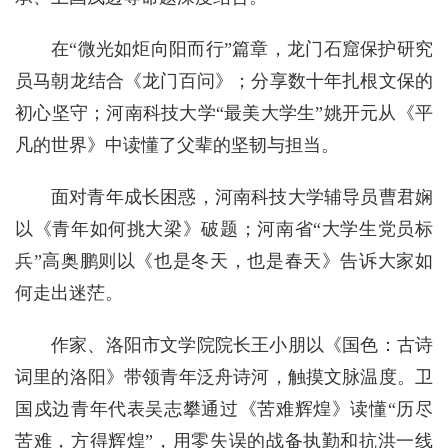
在“微光如炬向阳而行”篇章，龙门石窟保护研究
员马朝龙结合《龙门百问》；分享数十年扎根文保的
初心坚守；河南科技大学“最美大学生”姚开元从《平
凡的世界》中读懂了父辈的坚韧与担当。
面对青年成长困惑，河南科技大学辅导员曹君娴
以《青年如何挑大梁》破题；河南省“大学生党员标
兵”高奥鹏则以《也是冬天，也是春天》告诉大家如
何走出迷茫。
作家、洛阳市文学院院长王小朋以《国色：古诗
词里的洛阳》带领青年泛舟诗河，触摸文脉温度。卫
国戍边青年代表吴志攀通过《苦难辉煌》读懂“历尽
苦难，方得辉煌”，用零失误的战备执勤和抗洪一线