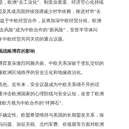
但是，欧洲“去工业化”、制造业衰退、经济空心化持续
盟及其成员国持续强调减少对华依赖，推进对华“去
无益于中欧经贸合作，反将加深中欧经贸分歧。欧洲
去风险”成为中欧合作的“新风险”，安世半导体问
5年中欧经贸共同关切的重点议题。
国战略博弈的影响
博弈复杂激烈同频共振。中欧关系深嵌于变乱交织的
速欧洲区域秩序的安全泛化和地缘政治化。
底色。近年来，安全议题成为中欧关系绕不开的话
重冲击欧洲国家的心理防线与安全认知，改变了欧洲
被欧方视为中欧合作的“绊脚石”。
不确定性。欧盟希望维持与美国的长期盟友关系，保
乌问题、加征关税、北约军费、价值观等方面对欧洲